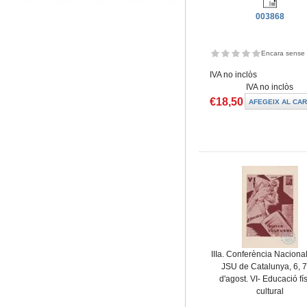
003868
Encara sense 
IVA no inclòs
IVA no inclòs
€18,50
IIIa. Conferència Nacional
JSU de Catalunya, 6, 7
d'agost. VI- Educació fís
cultural