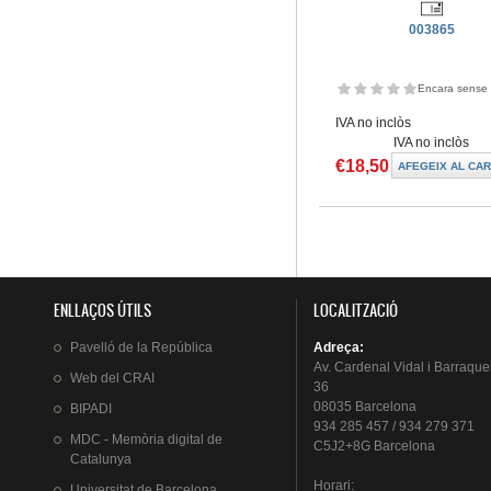
003865
Encara sense 
IVA no inclòs
IVA no inclòs
€18,50
Pàgines
ENLLAÇOS ÚTILS
LOCALITZACIÓ
Pavelló
de la
República
Adreça
:
Av.
Cardenal
Vidal i
Barraque
Web del
CRAI
36
08035 Barcelona
BIPADI
934 285 457 / 934 279 371
MDC - Memòria digital de
C5J2+8G Barcelona
Catalunya
Horari
:
Universitat
de Barcelona