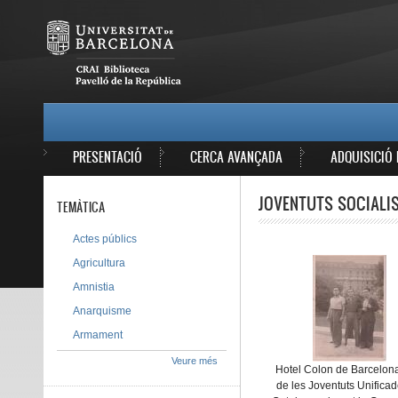
Vés al contingut
MAIN MENU
PRESENTACIÓ
CERCA AVANÇADA
ADQUISICIÓ 
JOVENTUTS SOCIALIS
TEMÀTICA
Actes públics
Agricultura
Amnistia
Anarquisme
Armament
Veure més
Hotel Colon de Barcelon
de les Joventuts Unifica