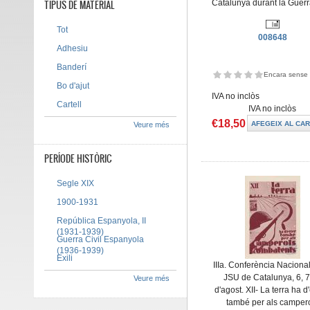
TIPUS DE MATERIAL
Catalunya durant la Guerr
Tot
008648
Adhesiu
Banderí
Encara sense 
Bo d'ajut
IVA no inclòs
Cartell
IVA no inclòs
€18,50
Veure més
PERÍODE HISTÒRIC
Segle XIX
1900-1931
República Espanyola, II
(1931-1939)
Guerra Civil Espanyola
(1936-1939)
Exili
IIIa. Conferència Nacional
JSU de Catalunya, 6, 7
Veure més
d'agost. XII- La terra ha d
també per als camper