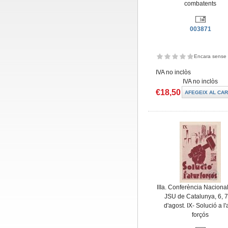
combatents
003871
Encara sense 
IVA no inclòs
IVA no inclòs
€18,50
IIIa. Conferència Nacional
JSU de Catalunya, 6, 7
d'agost. IX- Solució a l'
forçós