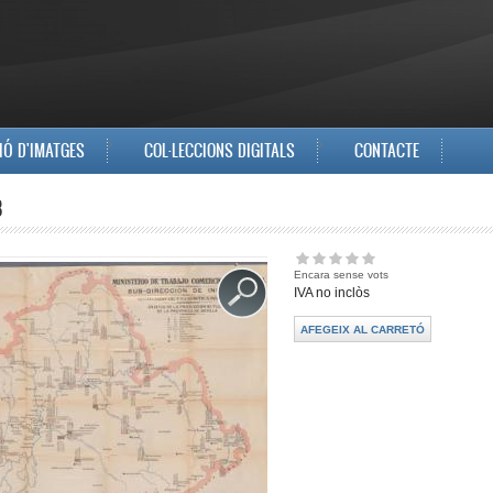
IÓ D'IMATGES
COL·LECCIONS DIGITALS
CONTACTE
8
Encara sense vots
IVA no inclòs