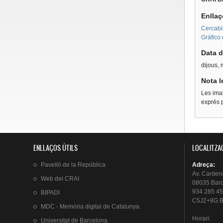
Enllaç
Cercabi
Gráfico 
Data d
dijous,
Nota l
Les imat
exprés p
ENLLAÇOS ÚTILS
LOCALITZA
Pavelló
de la
República
Adreça
:
Av.
Carden
Web del
CRAI
08035 Bar
934 285 45
BIPADI
C5J2+8G B
MDC - Memòria digital de Catalunya
Horari
:
Universitat
de Barcelona