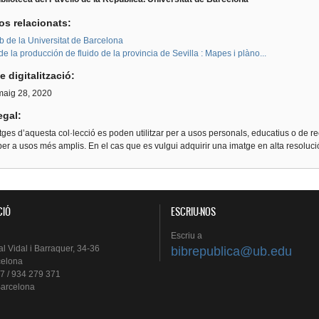
os relacionats:
b de la Universitat de Barcelona
de la producción de fluido de la provincia de Sevilla : Mapes i plàno...
e digitalització:
 maig 28, 2020
egal:
ges d’aquesta col·lecció es poden utilitzar per a usos personals, educatius o de re
er a usos més amplis. En el cas que es vulgui adquirir una imatge en alta resoluc
CIÓ
ESCRIU-NOS
Escriu
a
al
Vidal i
Barraquer
, 34-36
bibrepublica@ub.edu
celona
7 / 934 279 371
arcelona