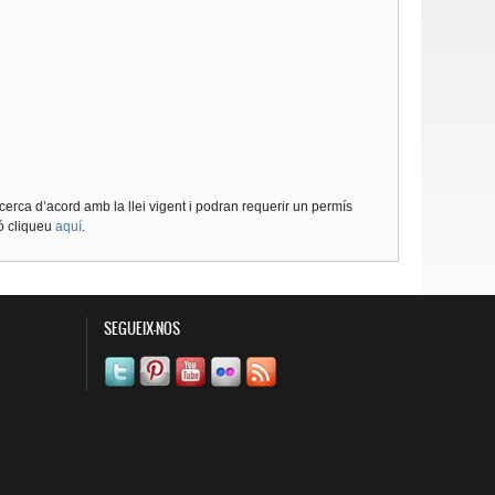
cerca d’acord amb la llei vigent i podran requerir un permís
ió cliqueu
aquí
.
SEGUEIX-NOS