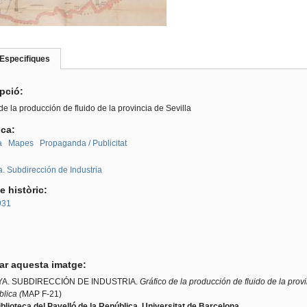
Especifiques
(pestanya
roup
activa)
ipció:
de la producción de fluido de la provincia de Sevilla
ica:
a
Mapes
Propaganda / Publicitat
:
. Subdirección de Industria
e històric:
931
tar aquesta imatge:
A. SUBDIRECCIÓN DE INDUSTRIA.
Gráfico de la producción de fluido de la provi
lica (
MAP F-21)
blioteca del Pavelló de la República. Universitat de Barcelona