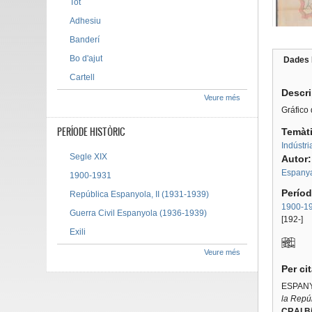
Tot
Adhesiu
Banderí
Bo d'ajut
Dades 
Tab g
Cartell
Descr
Veure més
Gráfico 
PERÍODE HISTÒRIC
Temàt
Indústri
Segle XIX
Autor
Espanya
1900-1931
Períod
República Espanyola, II (1931-1939)
1900-1
Guerra Civil Espanyola (1936-1939)
[192-]
Exili
Veure més
Per ci
ESPANY
la Repúb
CRAI Bi