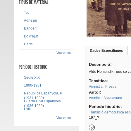
TIPUS DE MATERIAL
Tot
Adhesiu
Banderí
Bo d'ajut
Cartell
Dades Especifiques
(pes
Veure més
Tab group
activ
Descripció:
PERÍODE HISTÒRIC
Alde Hemendik ; que se v
Segle XIX
Temàtica:
1900-1931
Amnistia
Presos
Autor:
República Espanyola, II
(1931-1939)
Amnistia Askatasuna
Guerra Civil Espanyola
(1936-1939)
Període històric:
Exili
Transició democràtica es
197_?
Veure més