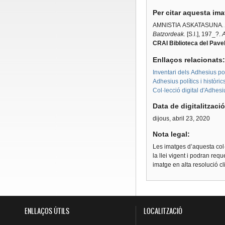
Per citar aquesta im
AMNISTIA ASKATASUNA
.
Batzordeak.
[S.l.], 197_?.
A
CRAI Biblioteca del Pavel
Enllaços relacionats
Inventari dels Adhesius polí
Adhesius polítics i històri
Col·lecció digital d'Adhes
Data de digitalitzaci
dijous, abril 23, 2020
Nota legal:
Les imatges d’aquesta col·
la llei vigent i podran req
imatge en alta resolució c
ENLLAÇOS ÚTILS
LOCALITZACIÓ