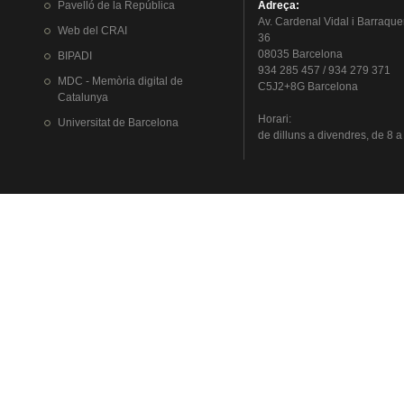
Pavelló
de la
República
Adreça
:
Av.
Cardenal
Vidal i
Barraque
Web del
CRAI
36
08035 Barcelona
BIPADI
934 285 457 / 934 279 371
MDC - Memòria digital de
C5J2+8G Barcelona
Catalunya
Horari
:
Universitat
de Barcelona
de
dilluns
a
divendres
, de 8 a