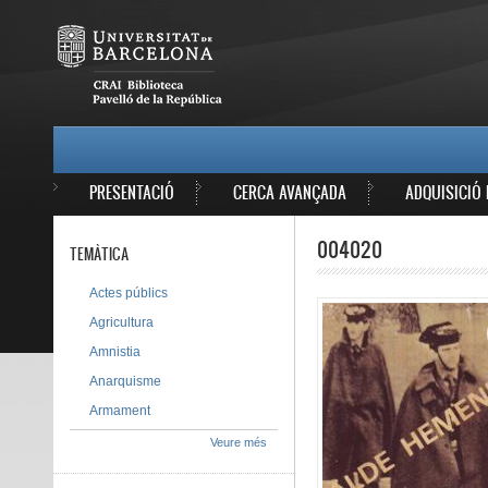
Vés al contingut
MAIN MENU
PRESENTACIÓ
CERCA AVANÇADA
ADQUISICIÓ 
004020
TEMÀTICA
Actes públics
Agricultura
Amnistia
Anarquisme
Armament
Veure més