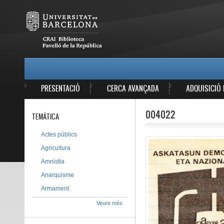
Vés al contingut
MAIN MENU
PRESENTACIÓ
CERCA AVANÇADA
ADQUISICIÓ 
004022
TEMÀTICA
Actes públics
Agricultura
Amnistia
Anarquisme
Armament
Veure més