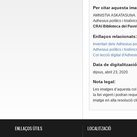
Per citar aquesta im
AMNISTIA ASKATASUNA
.
Adhesius polítics i històri
CRAI Biblioteca del Pavel
Enllaços relacionats
Inventari dels Adhesius polí
Adhesius polítics i històri
Col·lecció digital d'Adhes
Data de digitalitzaci
dijous, abril 23, 2020
Nota legal:
Les imatges d’aquesta col·
la llei vigent i podran req
imatge en alta resolució c
ENLLAÇOS ÚTILS
LOCALITZACIÓ