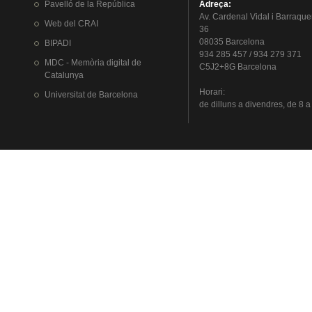
Pavelló
de la
República
Adreça
:
Av.
Cardenal
Vidal i
Barraque
Web del
CRAI
36
08035 Barcelona
BIPADI
934 285 457 / 934 279 371
MDC - Memòria digital de
C5J2+8G Barcelona
Catalunya
Horari
:
Universitat
de Barcelona
de
dilluns
a
divendres
, de 8 a