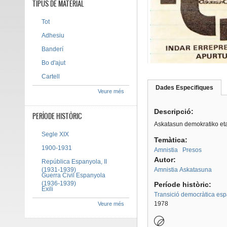
TIPUS DE MATERIAL
Tot
Adhesiu
Banderí
Bo d'ajut
Cartell
Dades Especifiques
(pes
Veure més
Tab group
activ
Descripció:
PERÍODE HISTÒRIC
Askatasun demokratiko eta
Segle XIX
Temàtica:
1900-1931
Amnistia
Presos
Autor:
República Espanyola, II
(1931-1939)
Amnistia Askatasuna
Guerra Civil Espanyola
(1936-1939)
Període històric:
Exili
Transició democràtica es
1978
Veure més