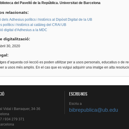
blioteca del Pavelló de la República. Universitat de Barcelona
os relacionats:
i dels Adhesius polítics i històrics al Dipòsit Digital de la UB
 polítics i històrics al catàleg del CRAI UB
ió digital d'Adhesius a la MDC
e digitalització:
abril 30, 2020
egal:
ges d’aquesta col·lecció es poden utilitzar per a usos personals, educatius o de re
er a usos més amplis. En el cas que es vulgui adquirir una imatge en alta resoluc
CIÓ
ESCRIU-NOS
Escriu
a
al
Vidal i
Barraquer
, 34-36
bibrepublica@ub.edu
celona
7 / 934 279 371
arcelona