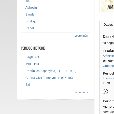
Tot
Adhesiu
Banderí
Bo d'ajut
Dades 
Cartell
Tab g
Veure més
Descr
Ni negoc
PERÍODE HISTÒRIC
Temàt
Amnisti
Segle XIX
Autor
1900-1931
Grup per
República Espanyola, II (1931-1939)
Períod
Guerra Civil Espanyola (1936-1939)
Transic
1979
Exili
Veure més
Per ci
GRUP P
Repúbli