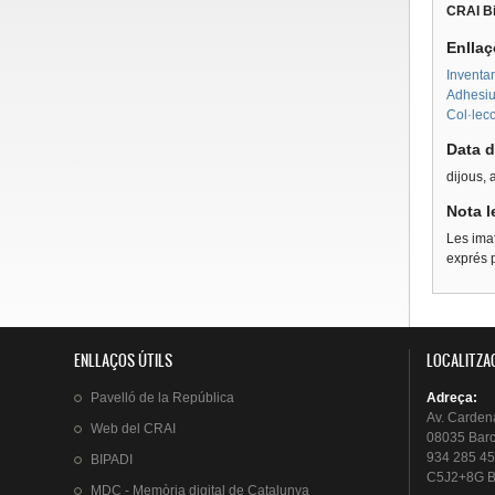
CRAI Bi
Enllaç
Inventar
Adhesius
Col·lecc
Data d
dijous, 
Nota l
Les imat
exprés p
ENLLAÇOS ÚTILS
LOCALITZA
Pavelló
de la
República
Adreça
:
Av.
Carden
Web del
CRAI
08035 Bar
934 285 45
BIPADI
C5J2+8G B
MDC - Memòria digital de Catalunya