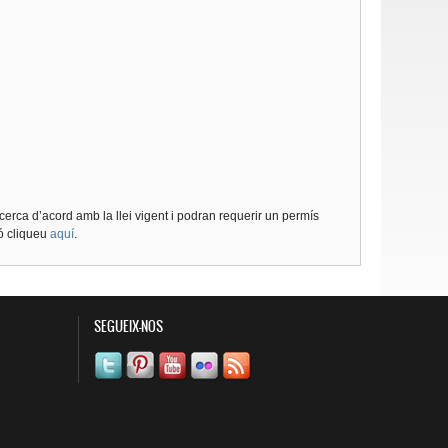
cerca d’acord amb la llei vigent i podran requerir un permís
ió cliqueu
aquí
.
SEGUEIX-NOS