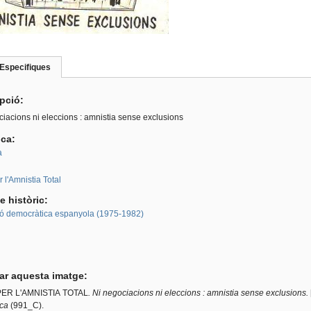
Especifiques
(pestanya
roup
activa)
ipció:
iacions ni eleccions : amnistia sense exclusions
ica:
a
:
 l'Amnistia Total
e històric:
ió democràtica espanyola (1975-1982)
tar aquesta imatge:
ER L'AMNISTIA TOTAL
. Ni negociacions ni eleccions : amnistia sense exclusions.
ca
(991_C).