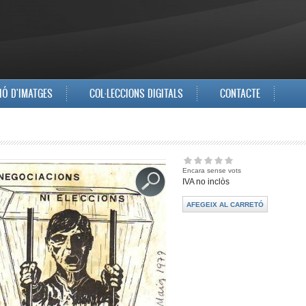
IÓ D'IMATGES
COL·LECCIONS DIGITALS
CONTACTE
Encara sense vots
IVA no inclòs