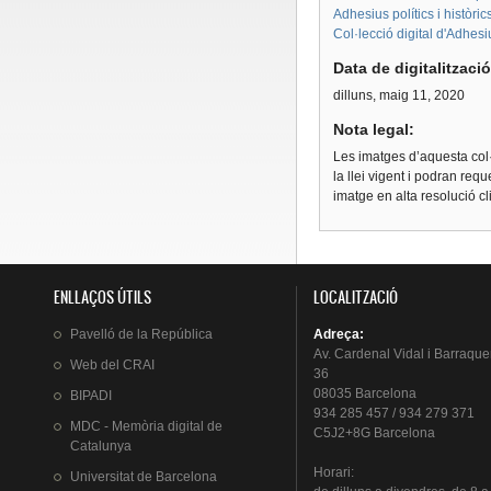
Adhesius polítics i històri
Col·lecció digital d'Adhes
Data de digitalitzaci
dilluns, maig 11, 2020
Nota legal:
Les imatges d’aquesta col·
la llei vigent i podran req
imatge en alta resolució c
ENLLAÇOS ÚTILS
LOCALITZACIÓ
Pavelló
de la
República
Adreça
:
Av.
Cardenal
Vidal i
Barraque
Web del
CRAI
36
08035 Barcelona
BIPADI
934 285 457 / 934 279 371
MDC - Memòria digital de
C5J2+8G Barcelona
Catalunya
Horari
:
Universitat
de Barcelona