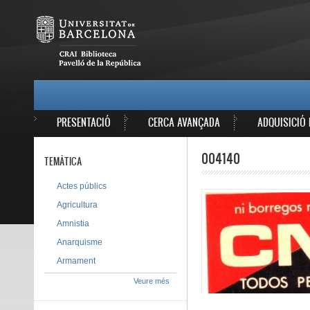
Vés al contingut
MAIN MENU
PRESENTACIÓ
CERCA AVANÇADA
ADQUISICIÓ 
004140
TEMÀTICA
Actes públics
Agricultura
Amnistia
Anarquisme
Armament
Veure més