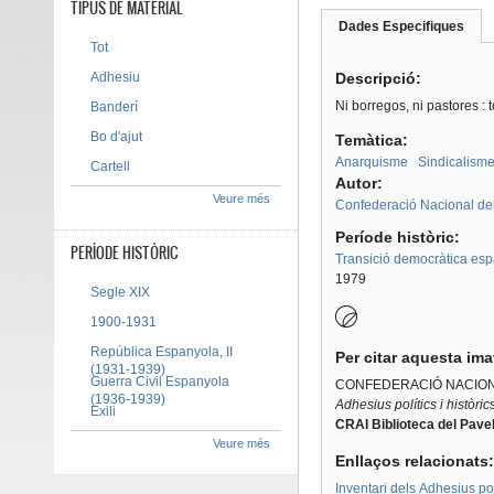
TIPUS DE MATERIAL
Dades Especifiques
(pes
Tab group
activ
Tot
Adhesiu
Descripció:
Ni borregos, ni pastores :
Banderí
Bo d'ajut
Temàtica:
Anarquisme
Sindicalism
Cartell
Autor:
Veure més
Confederació Nacional del
Període històric:
PERÍODE HISTÒRIC
Transició democràtica es
1979
Segle XIX
1900-1931
República Espanyola, II
Per citar aquesta im
(1931-1939)
Guerra Civil Espanyola
CONFEDERACIÓ NACION
(1936-1939)
Adhesius polítics i històri
Exili
CRAI Biblioteca del Pavel
Veure més
Enllaços relacionats
Inventari dels Adhesius polí