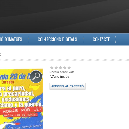
IÓ D'IMATGES
COL·LECCIONS DIGITALS
CONTACTE
8
Encara sense vots
IVA no inclòs