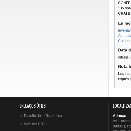
CONFE
: 35 hor
CRAI Bi
Enllaç
Inventar
Adhesius
Col·lecc
Data d
dilluns,
Nota l
Les imat
exprés p
ENLLAÇOS ÚTILS
LOCALITZA
Pavelló
de la
República
Adreça
:
Av.
Carden
Web del
CRAI
08035 Bar