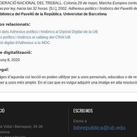
DERACIÓ NACIONAL DEL TREBALL
. Colonia 29 de mayo, Marcha Europea contra e
as por ley, hacia las 32 horas.
[S.l.], 2002.
Adhesius polítics i històrics del Pavelló 
blioteca del Pavelló de la República. Universitat de Barcelona
os relacionats:
i dels Adhesius polítics i històrics al Dipòsit Digital de la UB
 polítics i històrics al catàleg del CRAI UB
ió digital d'Adhesius a la MDC
e digitalització:
 juny 8, 2020
egal:
ges d’aquesta col·lecció es poden utilitzar per a usos personals, educatius o de re
er a usos més amplis. En el cas que es vulgui adquirir una imatge en alta resoluc
CIÓ
ESCRIU-NOS
Escriu
a
al
Vidal i
Barraquer
, 34-36
bibrepublica@ub.edu
celona