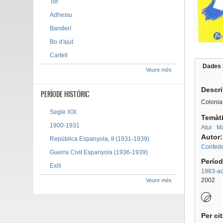
Tot
Adhesiu
Banderí
Bo d'ajut
Cartell
Dades 
Veure més
Tab g
Descr
PERÍODE HISTÒRIC
Colonia 
Segle XIX
Temàt
1900-1931
Atur
Ma
Autor
República Espanyola, II (1931-1939)
Confede
Guerra Civil Espanyola (1936-1939)
Períod
Exili
1983-act
2002
Veure més
Per ci