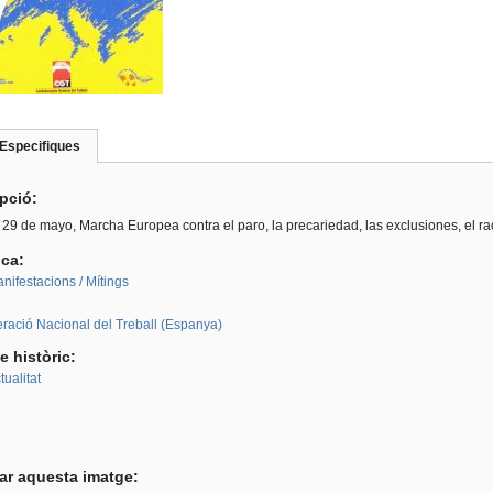
Especifiques
(pestanya
roup
activa)
ipció:
29 de mayo, Marcha Europea contra el paro, la precariedad, las exclusiones, el rac
ica:
nifestacions / Mítings
:
ració Nacional del Treball (Espanya)
e històric:
ualitat
tar aquesta imatge: