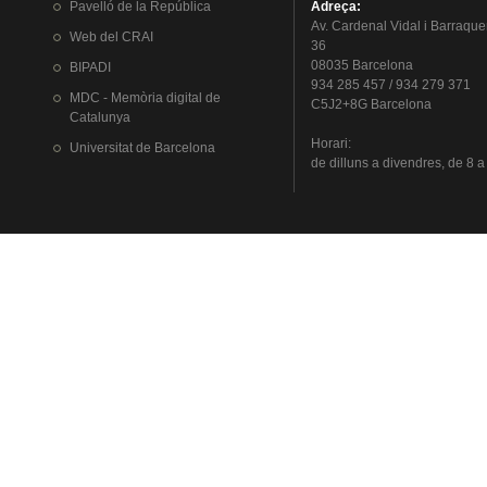
Pavelló
de la
República
Adreça
:
Av.
Cardenal
Vidal i
Barraque
Web del
CRAI
36
08035 Barcelona
BIPADI
934 285 457 / 934 279 371
MDC - Memòria digital de
C5J2+8G Barcelona
Catalunya
Horari
:
Universitat
de Barcelona
de
dilluns
a
divendres
, de 8 a