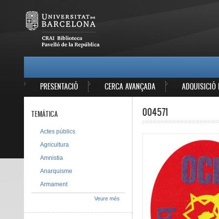
Vés al contingut
MAIN MENU
PRESENTACIÓ
CERCA AVANÇADA
ADQUISICIÓ 
004571
TEMÀTICA
Actes públics
Agricultura
Amnistia
Anarquisme
Armament
Veure més