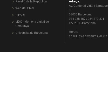
Pavelló
de la
República
Adreça
:
Av.
Cardenal
Vidal i
Barraque
Web del
CRAI
36
08035 Barcelona
BIPADI
934 285 457 / 934 279 371
MDC - Memòria digital de
C5J2+8G Barcelona
Catalunya
Horari
:
Universitat
de Barcelona
de
dilluns
a
divendres
, de 8 a