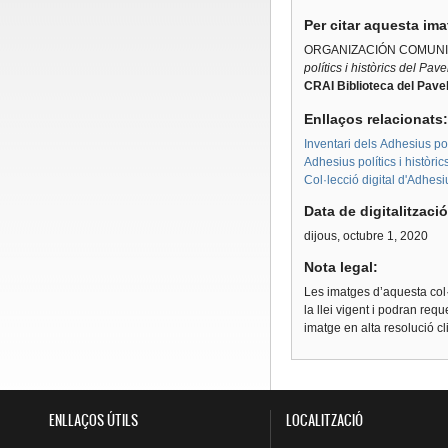
Per citar aquesta im
ORGANIZACIÓN COMUNI
polítics i històrics del Pav
CRAI Biblioteca del Pavel
Enllaços relacionats
Inventari dels Adhesius polí
Adhesius polítics i històri
Col·lecció digital d'Adhes
Data de digitalitzaci
dijous, octubre 1, 2020
Nota legal:
Les imatges d’aquesta col·
la llei vigent i podran req
imatge en alta resolució c
ENLLAÇOS ÚTILS
LOCALITZACIÓ