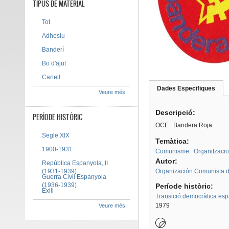
TIPUS DE MATERIAL
Tot
Adhesiu
Banderí
Bo d'ajut
Cartell
Dades Especifiques
(pes
Veure més
Tab group
activ
Descripció:
PERÍODE HISTÒRIC
OCE : Bandera Roja
Segle XIX
Temàtica:
1900-1931
Comunisme
Organitzacio
Autor:
República Espanyola, II
(1931-1939)
Organización Comunista 
Guerra Civil Espanyola
(1936-1939)
Període històric:
Exili
Transició democràtica es
1979
Veure més