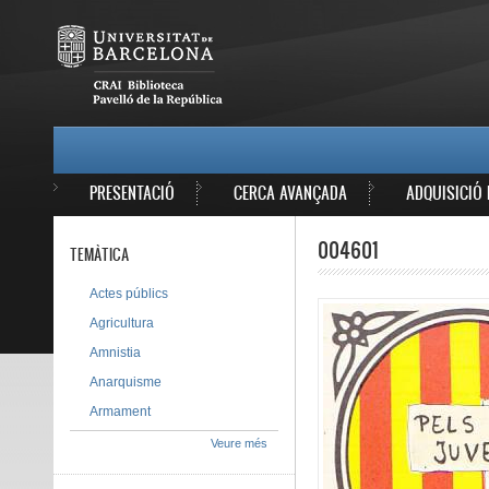
Vés al contingut
MAIN MENU
PRESENTACIÓ
CERCA AVANÇADA
ADQUISICIÓ 
004601
TEMÀTICA
Actes públics
Agricultura
Amnistia
Anarquisme
Armament
Veure més