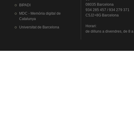
08035 Barcelona
BIPADI
934 285 457 / 934 279 371
MDC - Memòria digital de
C5J2+8G Barcelona
Catalunya
Horari
:
Universitat
de Barcelona
de
dilluns
a
divendres
, de 8 a