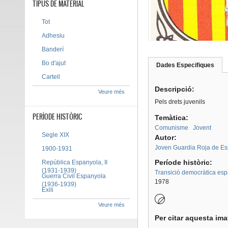
TIPUS DE MATERIAL
Tot
Adhesiu
Banderí
Bo d'ajut
Dades Especifiques
(pes
Tab group
activ
Cartell
Descripció:
Veure més
Pels drets juvenils
PERÍODE HISTÒRIC
Temàtica:
Comunisme
Jovent
Segle XIX
Autor:
Joven Guardia Roja de E
1900-1931
Període històric:
República Espanyola, II
(1931-1939)
Transició democràtica es
Guerra Civil Espanyola
1978
(1936-1939)
Exili
Veure més
Per citar aquesta im