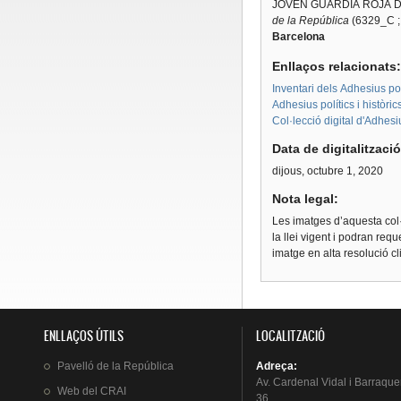
JOVEN GUARDIA ROJA D
de la República
(6329_C ;
Barcelona
Enllaços relacionats
Inventari dels Adhesius polí
Adhesius polítics i històri
Col·lecció digital d'Adhes
Data de digitalitzaci
dijous, octubre 1, 2020
Nota legal:
Les imatges d’aquesta col·
la llei vigent i podran req
imatge en alta resolució c
ENLLAÇOS ÚTILS
LOCALITZACIÓ
Pavelló
de la
República
Adreça
:
Av.
Cardenal
Vidal i
Barraque
Web del
CRAI
36