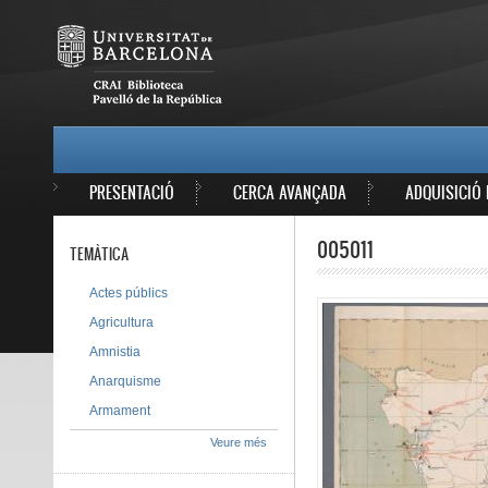
Vés al contingut
MAIN MENU
PRESENTACIÓ
CERCA AVANÇADA
ADQUISICIÓ 
005011
TEMÀTICA
Actes públics
Agricultura
Amnistia
Anarquisme
Armament
Veure més