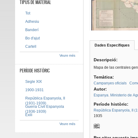
TIPUS DE MATERIAL
Tot
Adhesiu
Banderí
Bo d'ajut
Dades Especifiques
(pes
Cartell
Tab group
activ
Veure més
Descripció:
Mapa de las centrales gene
PERÍODE HISTÒRIC
Temàtica:
Segle XIX
Campanyes oficials
Com
Autor:
1900-1931
Espanya. Ministerio de Agr
República Espanyola, II
(1931-1939)
Període històric:
Guerra Civil Espanyola
República Espanyola, II (
(1936-1939)
Exili
1935
Veure més
Per citar aquesta im