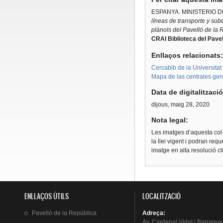
ESPANYA. MINISTERIO 
líneas de transporte y sub
plànols del Pavelló de la 
CRAI Biblioteca del Pave
Enllaços relacionats
Cercabib de la Universita
Mapa de las centrales gene
Data de digitalitzaci
dijous, maig 28, 2020
Nota legal:
Les imatges d’aquesta col·
la llei vigent i podran req
imatge en alta resolució c
ENLLAÇOS ÚTILS
LOCALITZACIÓ
Pavelló
de la
República
Adreça
:
Av.
Cardenal
Vidal i
Barraque