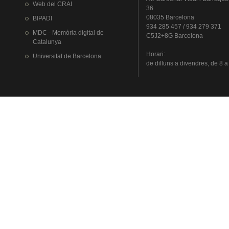
Web del
CRAI
36
08035 Barcelona
BIPADI
934 285 457 / 934 279 371
MDC - Memòria digital de
C5J2+8G Barcelona
Catalunya
Horari
:
Universitat
de Barcelona
de
dilluns
a
divendres
, de 8 a