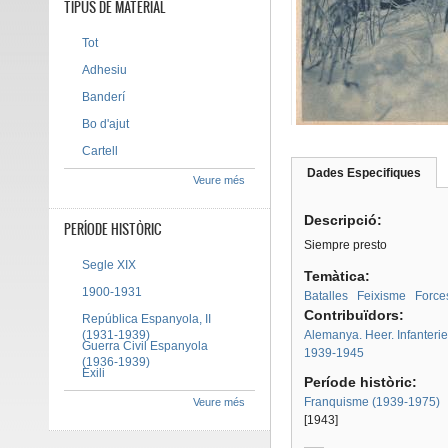
TIPUS DE MATERIAL
Tot
Adhesiu
Banderí
Bo d'ajut
Cartell
Dades Especifiques
(pes
Veure més
Tab group
activ
Descripció:
PERÍODE HISTÒRIC
Siempre presto
Segle XIX
Temàtica:
1900-1931
Batalles
Feixisme
Force
Contribuïdors:
República Espanyola, II
(1931-1939)
Alemanya. Heer. Infanterie
Guerra Civil Espanyola
1939-1945
(1936-1939)
Exili
Període històric:
Franquisme (1939-1975)
Veure més
[1943]