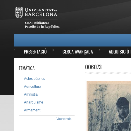
Vés al contingut
MAIN MENU
PRESENTACIÓ
CERCA AVANÇADA
ADQUISICIÓ 
006073
TEMÀTICA
Actes públics
Agricultura
Amnistia
Anarquisme
Armament
Veure més