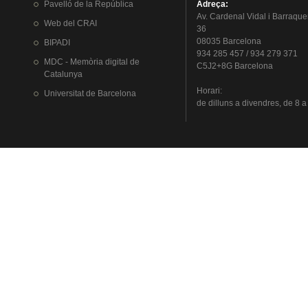
Pavelló
de la
República
Adreça
:
Av.
Cardenal
Vidal i
Barraque
Web del
CRAI
36
08035 Barcelona
BIPADI
934 285 457 / 934 279 371
MDC - Memòria digital de
C5J2+8G Barcelona
Catalunya
Horari
:
Universitat
de Barcelona
de
dilluns
a
divendres
, de 8 a