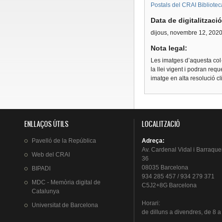
Postals del CRAI Bibliotec
Data de digitalitzaci
dijous, novembre 12, 202
Nota legal:
Les imatges d’aquesta col·
la llei vigent i podran req
imatge en alta resolució c
ENLLAÇOS ÚTILS
LOCALITZACIÓ
Pavelló
de la
República
Adreça
:
Av.
Cardenal
Vidal i
Barraque
Web del
CRAI
36
08035 Barcelona
BIPADI
934 285 457 / 934 279 371
MDC - Memòria digital de
C5J2+8G Barcelona
Catalunya
Horari
:
Universitat
de Barcelona
de
dilluns
a
divendres
, de 8 a