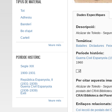
TIPUS DE MATERIAL
Tot
Dades Especifiques
(pes
Adhesiu
Tab group
activ
Banderí
Descripció:
Bo d'ajut
Alcázar de Toledo - Segun
Cartell
Temàtica:
Veure més
Batalles
Dictadures
Fei
Període històric:
PERÍODE HISTÒRIC
Guerra Civil Espanyola (
1960
Segle XIX
1900-1931
República Espanyola, II
Per citar aquesta im
(1931-1939)
Guerra Civil Espanyola
Alcázar de Toledo - Segun
(1936-1939)
postals del CRAI Bibliotec
Exili
CRAI Biblioteca del Pavel
Veure més
Enllaços relacionats
Col·lecció de postals del C