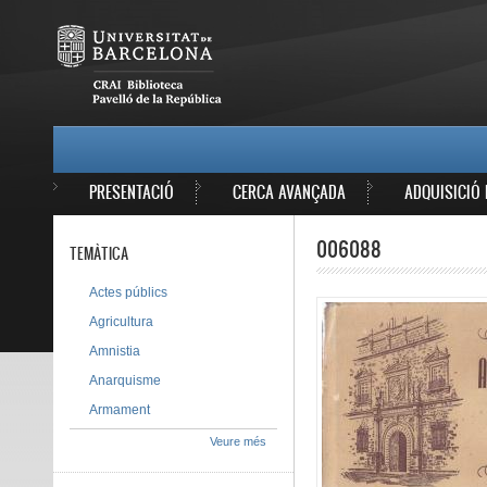
Vés al contingut
MAIN MENU
PRESENTACIÓ
CERCA AVANÇADA
ADQUISICIÓ 
006088
TEMÀTICA
Actes públics
Agricultura
Amnistia
Anarquisme
Armament
Veure més