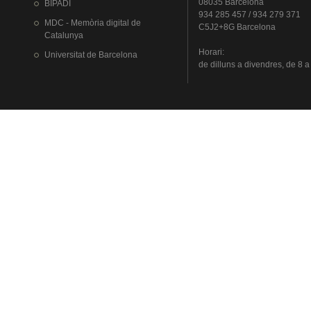
08035 Barcelona
BIPADI
934 285 457 / 934 279 371
MDC - Memòria digital de
C5J2+8G Barcelona
Catalunya
Horari
:
Universitat
de Barcelona
de
dilluns
a
divendres
, de 8 a