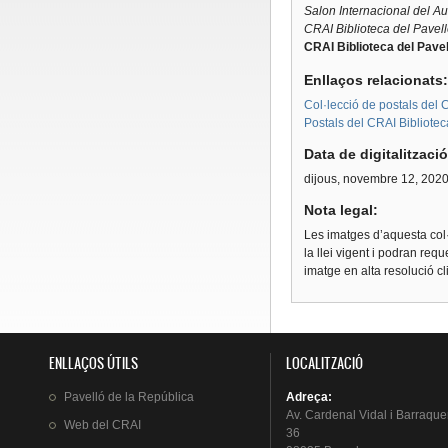
Salon Internacional del Au
CRAI Biblioteca del Pavel
CRAI Biblioteca del Pavel
Enllaços relacionats
Col·lecció de postals del C
Postals del CRAI Bibliotec
Data de digitalitzaci
dijous, novembre 12, 202
Nota legal:
Les imatges d’aquesta col·
la llei vigent i podran req
imatge en alta resolució c
ENLLAÇOS ÚTILS
LOCALITZACIÓ
Pavelló
de la
República
Adreça
:
Av.
Cardenal
Vidal i
Barraque
Web del
CRAI
36