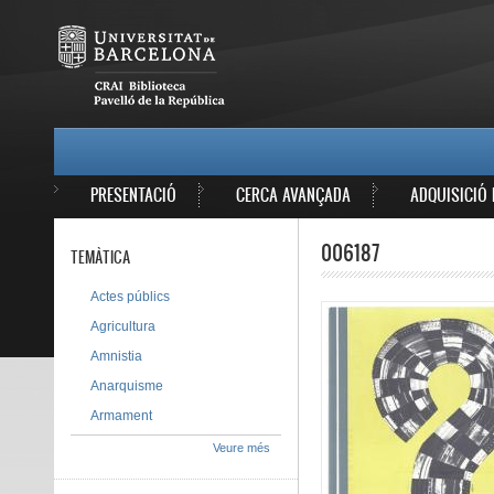
Vés al contingut
MAIN MENU
PRESENTACIÓ
CERCA AVANÇADA
ADQUISICIÓ 
006187
TEMÀTICA
Actes públics
Agricultura
Amnistia
Anarquisme
Armament
Veure més