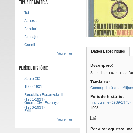
TIPUS DE MATERIAL
Tot
Adhesiu
Banderí
Bo d'ajut
Cartell
Dades Especifiques
(pes
Veure més
Tab group
activ
Descripció:
PERÍODE HISTÒRIC
Salon Internacional del Aut
Segle XIX
Temàtica:
1900-1931
Comerç
Indústria
Mitjan
República Espanyola, II
Període històric:
(1931-1939)
Franquisme (1939-1975)
Guerra Civil Espanyola
(1936-1939)
1968
Exili
Veure més
Per citar aquesta im