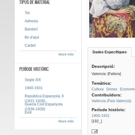
TIPUS DE MATERIAL
Tot
Adhesiu
Banderí
Bo d'ajut
Cartell
Dades Especifiques
(pes
Veure més
Tab group
activ
Descripció:
PERÍODE HISTÒRIC
Valencia: [Fallera]
Segle XIX
Temàtica:
1900-1931
Cultura
Dones
Economi
Contribuïdors:
República Espanyola, II
(1931-1939)
València (País Valencià)
Guerra Civil Espanyola
(1936-1939)
Període històric:
Exili
1900-1931
[192_]
Veure més