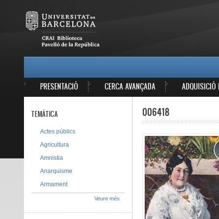
Vés al contingut
MAIN MENU
PRESENTACIÓ
CERCA AVANÇADA
ADQUISICIÓ 
006418
TEMÀTICA
Actes públics
Agricultura
Amnistia
Anarquisme
Armament
Veure més