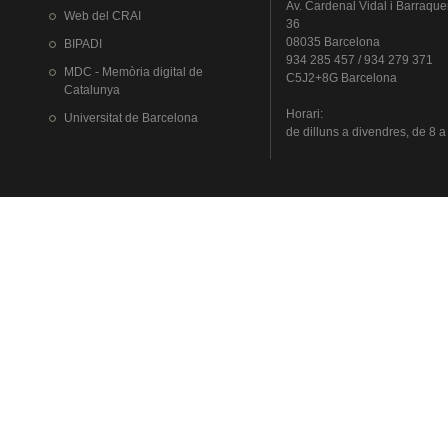
Av.
Cardenal
Vidal i
Barraque
Web del
CRAI
36
08035 Barcelona
BIPADI
934 285 457 / 934 279 371
MDC - Memòria digital de
C5J2+8G Barcelona
Catalunya
Horari
:
Universitat
de Barcelona
de
dilluns
a
divendres
, de 8 a