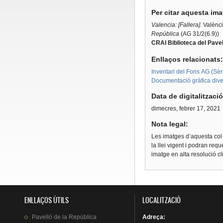
Per citar aquesta im
Valencia: [Fallera].
València
República
(AG 31/2(6.9))
CRAI Biblioteca del Pavel
Enllaços relacionats
Inventari del Fons AG (Sèri
Documentació gràfica diver
Data de digitalitzaci
dimecres, febrer 17, 2021
Nota legal:
Les imatges d’aquesta col·
la llei vigent i podran req
imatge en alta resolució c
ENLLAÇOS ÚTILS
LOCALITZACIÓ
Pavelló
de la
República
Adreça
: