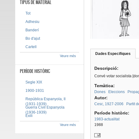
TIPUS DE MATERIAL
Tot
Adhesiu
Banderí
Bo d'ajut
Cartell
Dades Especifiques
(pes
Veure més
Tab group
activ
Descripció:
PERÍODE HISTÒRIC
Convé votar socialista [do
Segle XIX
Temàtica:
1900-1931
Dones
Eleccions
Propag
Autor:
República Espanyola, II
(1931-1939)
Cesc, 1927-2006
Partit 
Guerra Civil Espanyola
(1936-1939)
Període històric:
Exili
1983-actualitat
1988
Veure més