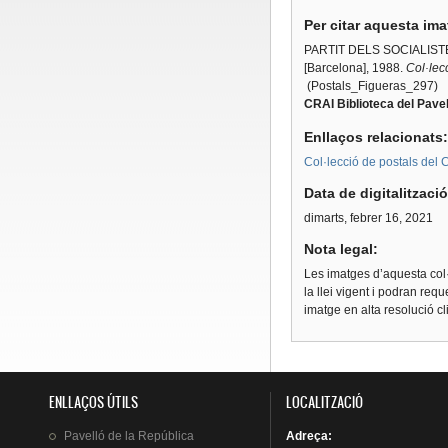
Per citar aquesta im
PARTIT DELS SOCIALIST
[Barcelona],
1988.
Col·lec
(Postals_Figueras_297)
CRAI Biblioteca del Pavel
Enllaços relacionats
Col·lecció de postals del C
Data de digitalitzaci
dimarts, febrer 16, 2021
Nota legal:
Les imatges d’aquesta col·
la llei vigent i podran req
imatge en alta resolució c
ENLLAÇOS ÚTILS
LOCALITZACIÓ
Pavelló
de la
República
Adreça
: