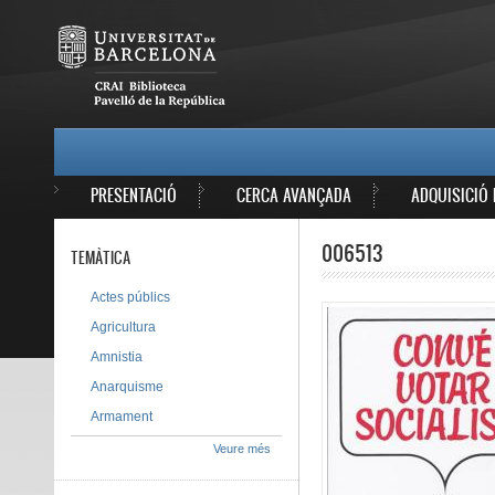
Vés al contingut
MAIN MENU
PRESENTACIÓ
CERCA AVANÇADA
ADQUISICIÓ 
006513
TEMÀTICA
Actes públics
Agricultura
Amnistia
Anarquisme
Armament
Veure més