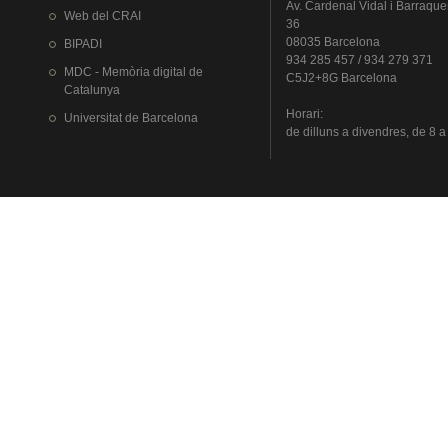
Av.
Cardenal
Vidal i
Barraque
Web del
CRAI
36
08035 Barcelona
BIPADI
934 285 457 / 934 279 371
MDC - Memòria digital de
C5J2+8G Barcelona
Catalunya
Horari
:
Universitat
de Barcelona
de
dilluns
a
divendres
, de 8 a