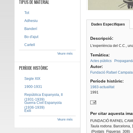
TIPUS DE MATERIAL
Tot
Adhesiu
Dades Especifiques
(pes
Banderí
Tab group
activ
Bo d'ajut
Descripció:
Cartell
L'experiència del C.C., una
Veure més
Temàtica:
Actes públics
Propaganda 
Autor:
PERÍODE HISTÒRIC
Fundació Rafael Campala
Segle XIX
Període històric:
1900-1931
1983-actualitat
1991
República Espanyola, II
(1931-1939)
Guerra Civil Espanyola
(1936-1939)
Exili
Per citar aquesta im
Veure més
FUNDACIÓ RAFAEL CAM
Taula rodona
. Barcelona,
(Postals_Figueras_308)