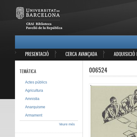
Vés al contingut
MAIN MENU
PRESENTACIÓ
CERCA AVANÇADA
ADQUISICIÓ 
006524
TEMÀTICA
Actes públics
Agricultura
Amnistia
Anarquisme
Armament
Veure més