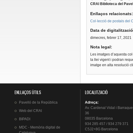
CRAI Biblioteca del Pavel
Enllaços relacionats
Col·lecció de postals del C
Data de digitalitzaci
dimecres, febrer 17, 2021
Nota legal:
Les imatges d’aquesta col·
la llei vigent i podran req
imatge en alta resolució c
ENLLAÇOS ÚTILS
LOCALITZACIÓ
Pavelló
de la
República
Adreça
:
Av.
Cardenal
Vidal i
Barraque
Web del
CRAI
36
08035 Barcelona
BIPADI
934 285 457 / 934 279 371
MDC - Memòria digital de
C5J2+8G Barcelona
Catalunya