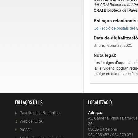
del CRAI Biblioteca del Pa
CRAI Biblioteca del Pavel
Enllaços relacionats
Col·lecció de postals del C
Data de digitalitzaci
dilluns, febrer 22, 2021
Nota legal:
Les imatges d’aquesta col·
la llei vigent i podran req
imatge en alta resolució c
ENLLAÇOS ÚTILS
LOCALITZACIÓ
Pavelló
de la
República
Adreça
:
Av.
Cardenal
Vidal i
Barraque
Web del
CRAI
36
08035 Barcelona
BIPADI
934 285 457 / 934 279 371