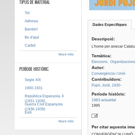
TIPUS DE MATERIAL
Tot
Adhesiu
Dades Especifiques
(pes
Banderí
Tab group
activ
Bo d'ajut
Descripció:
Cartell
L'home per aixecar Catalun
Veure més
Temàtica:
Eleccions
Organitzacions
Autor:
PERÍODE HISTÒRIC
Convergència i Unió
Contribuïdors:
Segle XIX
Pujol, Jordi, 1930-
1900-1931
Període històric:
República Espanyola, II
1983-actualitat
(1931-1939)
Guerra Civil Espanyola
1995
(1936-1939)
Exili
Veure més
Per citar aquesta im
CONVERGÈNCIA I UNIÓ.