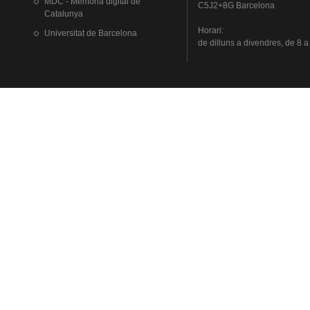
MDC - Memòria digital de
C5J2+8G Barcelona
Catalunya
Horari
:
Universitat
de Barcelona
de
dilluns
a
divendres
, de 8 a