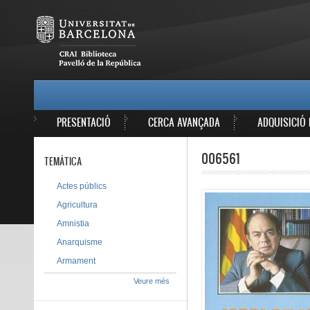
Vés al contingut
MAIN MENU
PRESENTACIÓ
CERCA AVANÇADA
ADQUISICIÓ 
006561
TEMÀTICA
Actes públics
Agricultura
Amnistia
Anarquisme
Armament
Veure més