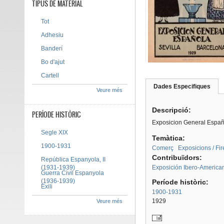
TIPUS DE MATERIAL
Tot
Adhesiu
Banderí
Bo d'ajut
Cartell
Dades Especifiques
(pes
Veure més
Tab group
activ
Descripció:
PERÍODE HISTÒRIC
Exposicion General Españo
Segle XIX
Temàtica:
1900-1931
Comerç
Exposicions / Fir
Contribuïdors:
República Espanyola, II
(1931-1939)
Exposición Ibero-American
Guerra Civil Espanyola
(1936-1939)
Període històric:
Exili
1900-1931
1929
Veure més