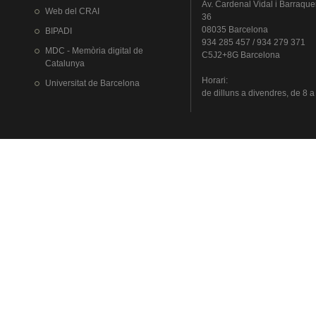
Av.
Cardenal
Vidal i
Barraque
Web del
CRAI
36
08035 Barcelona
BIPADI
934 285 457 / 934 279 371
MDC - Memòria digital de
C5J2+8G Barcelona
Catalunya
Horari
:
Universitat
de Barcelona
de
dilluns
a
divendres
, de 8 a