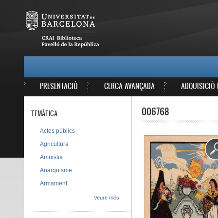
Vés al contingut
MAIN MENU
PRESENTACIÓ
CERCA AVANÇADA
ADQUISICIÓ 
006768
TEMÀTICA
Actes públics
Agricultura
Amnistia
Anarquisme
Armament
Veure més