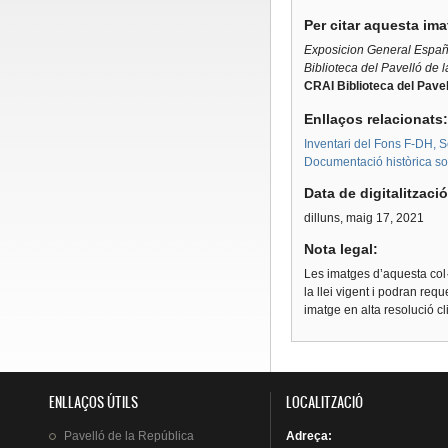
Per citar aquesta im
Exposicion General Españo
Biblioteca del Pavelló de 
CRAI Biblioteca del Pavel
Enllaços relacionats
Inventari del Fons F-DH, S
Documentació històrica sobr
Data de digitalitzaci
dilluns, maig 17, 2021
Nota legal:
Les imatges d’aquesta col·
la llei vigent i podran req
imatge en alta resolució c
ENLLAÇOS ÚTILS
LOCALITZACIÓ
Pavelló
de la
República
Adreça
: