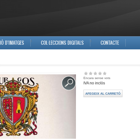
IÓ D'IMATGES
COL·LECCIONS DIGITALS
CONTACTE
Encara sense vots
IVA no inclòs