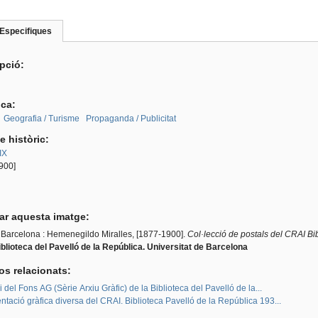
Especifiques
(pestanya
roup
activa)
ipció:
ica:
Geografia / Turisme
Propaganda / Publicitat
e històric:
IX
900]
tar aquesta imatge:
Barcelona : Hemenegildo Miralles, [1877-1900].
Col·lecció de postals del CRAI Bi
blioteca del Pavelló de la República. Universitat de Barcelona
os relacionats:
i del Fons AG (Sèrie Arxiu Gràfic) de la Biblioteca del Pavelló de la...
ació gràfica diversa del CRAI. Biblioteca Pavelló de la República 193...