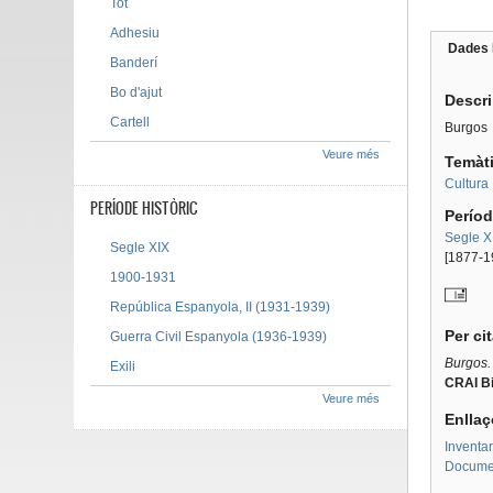
Tot
Adhesiu
Dades 
Banderí
Tab g
Bo d'ajut
Descr
Cartell
Burgos
Veure més
Temàt
Cultura
PERÍODE HISTÒRIC
Períod
Segle X
Segle XIX
[1877-1
1900-1931
República Espanyola, II (1931-1939)
Per ci
Guerra Civil Espanyola (1936-1939)
Burgos.
Exili
CRAI Bi
Veure més
Enllaç
Inventar
Document