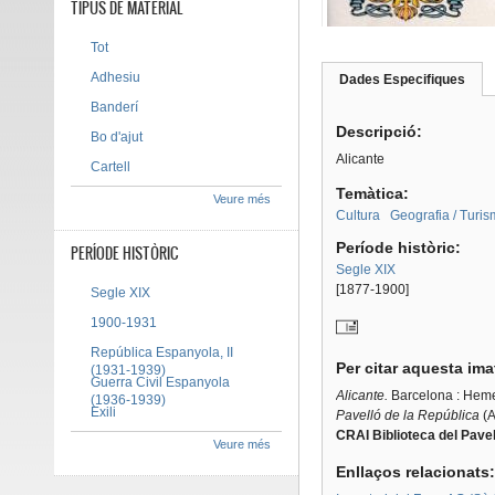
TIPUS DE MATERIAL
Tot
Adhesiu
Dades Especifiques
(pes
Tab group
activ
Banderí
Descripció:
Bo d'ajut
Alicante
Cartell
Temàtica:
Veure més
Cultura
Geografia / Turi
Període històric:
PERÍODE HISTÒRIC
Segle XIX
[1877-1900]
Segle XIX
1900-1931
República Espanyola, II
Per citar aquesta im
(1931-1939)
Guerra Civil Espanyola
Alicante.
Barcelona : Heme
(1936-1939)
Exili
Pavelló de la República
(A
CRAI Biblioteca del Pavel
Veure més
Enllaços relacionats