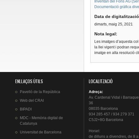
Inventari del Fons AG (Sèri
Documentació gràfica diver
Data de digitalitzaci
dimarts, maig 25, 2021
Nota legal:
Les imatges d’aquesta col·
la llei vigent i podran req
imatge en alta resolució c
ENLLAÇOS ÚTILS
LOCALITZACIÓ
Pavelló
de la
República
Adreça
:
Av.
Cardenal
Vidal i
Barraque
Web del
CRAI
36
08035 Barcelona
BIPADI
934 285 457 / 934 279 371
MDC - Memòria digital de
C5J2+8G Barcelona
Catalunya
Horari
:
Universitat
de Barcelona
de
dilluns
a
divendres
, de 8 a