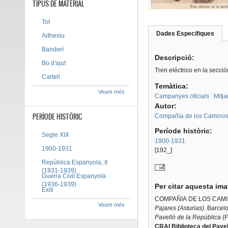
TIPUS DE MATERIAL
Tot
Dades Especifiques
(pes
Adhesiu
Tab group
activ
Banderí
Descripció:
Bo d'ajut
Tren eléctrico en la secció
Cartell
Temàtica:
Veure més
Campanyes oficials
Mitja
Autor:
PERÍODE HISTÒRIC
Compañía de los Caminos 
Període històric:
Segle XIX
1900-1931
1900-1931
[192_]
República Espanyola, II
(1931-1939)
Guerra Civil Espanyola
(1936-1939)
Per citar aquesta im
Exili
COMPAÑIA DE LOS CAMI
Veure més
Pajares (Asturias)
. Barcel
Pavelló de la República
(F
CRAI Biblioteca del Pavel