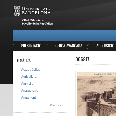
Vés al contingut
MAIN MENU
PRESENTACIÓ
CERCA AVANÇADA
ADQUISICIÓ 
006817
TEMÀTICA
Actes públics
Agricultura
Amnistia
Anarquisme
Armament
Veure més