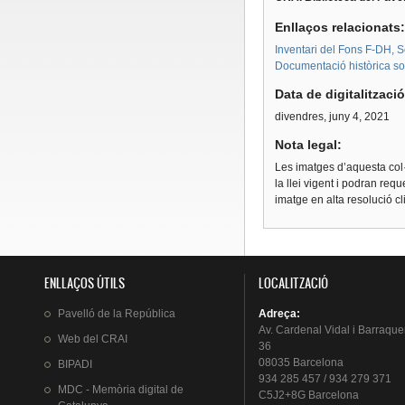
Enllaços relacionats
Inventari del Fons F-DH, S
Documentació històrica sobr
Data de digitalitzaci
divendres, juny 4, 2021
Nota legal:
Les imatges d’aquesta col·
la llei vigent i podran req
imatge en alta resolució c
ENLLAÇOS ÚTILS
LOCALITZACIÓ
Pavelló
de la
República
Adreça
:
Av.
Cardenal
Vidal i
Barraque
Web del
CRAI
36
08035 Barcelona
BIPADI
934 285 457 / 934 279 371
MDC - Memòria digital de
C5J2+8G Barcelona