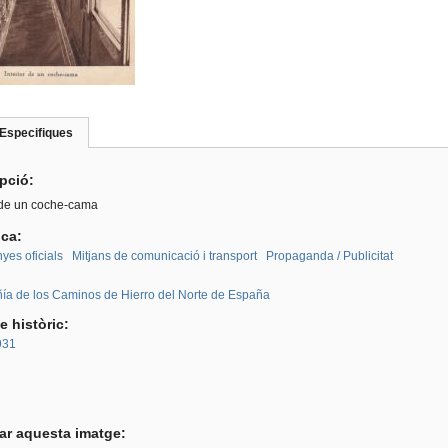
Especifiques
(pestanya
roup
activa)
ipció:
r de un coche-cama
ica:
es oficials
Mitjans de comunicació i transport
Propaganda / Publicitat
:
a de los Caminos de Hierro del Norte de España
e històric:
931
tar aquesta imatge: