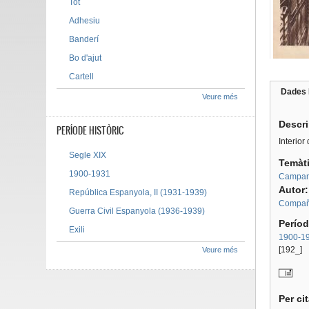
Tot
Adhesiu
Banderí
Bo d'ajut
Cartell
Dades 
Veure més
Tab g
Descr
PERÍODE HISTÒRIC
Interio
Segle XIX
Temàt
1900-1931
Campany
Autor
República Espanyola, II (1931-1939)
Compañí
Guerra Civil Espanyola (1936-1939)
Períod
Exili
1900-1
[192_]
Veure més
Per ci