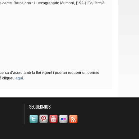
he-cama
. Barcelona : Huecograbado Mumbrú, [192-].
Col·lecció
cerca d’acord amb la llei vigent i podran requerir un permís
ió cliqueu
aquí
.
SEGUEIX-NOS