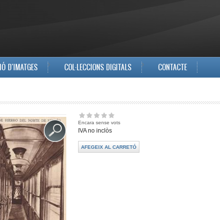
IÓ D'IMATGES
COL·LECCIONS DIGITALS
CONTACTE
Encara sense vots
IVA no inclòs