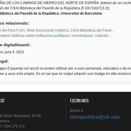
IA DE LOS CAMINOS DE HIERRO DEL NORTE DE ESPAÑA.
Interior de un coc
ls del CRAI Biblioteca del Pavelló de la República
(F-DH 5(4)/7(3.2))
blioteca del Pavelló de la República. Universitat de Barcelona
os relacionats:
i del Fons F-DH, Sèrie Documents Històrics, CRAI Biblioteca del Pavel...
ació històrica sobre institucions polítiques, econòmiques, culturals ...
e digitalització:
s, juny 4, 2021
egal:
ges d’aquesta col·lecció es poden utilitzar per a usos personals, educatius o de re
er a usos més amplis. En el cas que es vulgui adquirir una imatge en alta resoluc
CIÓ
ESCRIU-NOS
Escriu
a
al
Vidal i
Barraquer
, 34-36
bibrepublica@ub.edu
celona
7 / 934 279 371