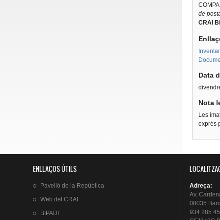
COMPAÑ
de posta
CRAI Bi
Enllaç
Inventar
Document
Data d
divendre
Nota l
Les imat
exprés p
ENLLAÇOS ÚTILS
LOCALITZA
Pavelló
de la
República
Adreça
:
Av.
Carden
Web del
CRAI
08035 Bar
934 285 45
BIPADI