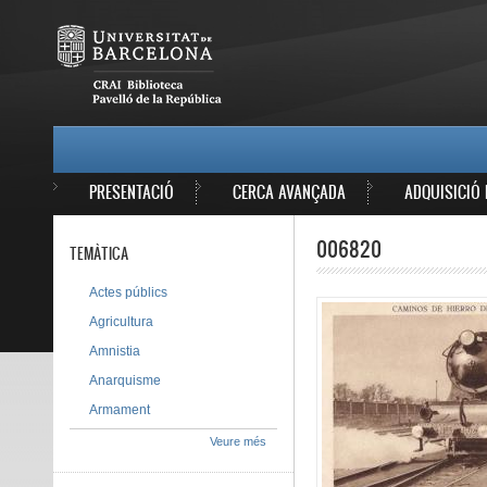
Vés al contingut
MAIN MENU
PRESENTACIÓ
CERCA AVANÇADA
ADQUISICIÓ 
006820
TEMÀTICA
Actes públics
Agricultura
Amnistia
Anarquisme
Armament
Veure més