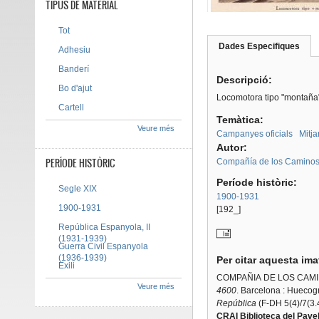
TIPUS DE MATERIAL
Tot
Dades Especifiques
(pes
Adhesiu
Tab group
activ
Banderí
Descripció:
Bo d'ajut
Locomotora tipo "montaña"
Cartell
Temàtica:
Veure més
Campanyes oficials
Mitja
Autor:
PERÍODE HISTÒRIC
Compañía de los Caminos 
Període històric:
Segle XIX
1900-1931
1900-1931
[192_]
República Espanyola, II
(1931-1939)
Guerra Civil Espanyola
(1936-1939)
Per citar aquesta im
Exili
COMPAÑIA DE LOS CAMI
Veure més
4600
. Barcelona : Huecog
República
(F-DH 5(4)/7(3.
CRAI Biblioteca del Pavel