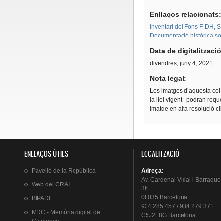
Enllaços relacionats
Inventari del Fons F-DH, S
Documentació històrica sobr
Data de digitalitzaci
divendres, juny 4, 2021
Nota legal:
Les imatges d’aquesta col·
la llei vigent i podran req
imatge en alta resolució c
ENLLAÇOS ÚTILS
LOCALITZACIÓ
Pavelló
de la
República
Adreça
:
Av.
Cardenal
Vidal i
Barraque
Web del
CRAI
36
08035 Barcelona
BIPADI
934 285 457 / 934 279 371
MDC - Memòria digital de
C5J2+8G Barcelona