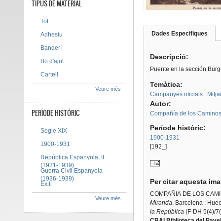
TIPUS DE MATERIAL
Tot
Dades Especifiques
(pes
Adhesiu
Tab group
activ
Banderí
Descripció:
Bo d'ajut
Puente en la sección Burg
Cartell
Temàtica:
Veure més
Campanyes oficials
Mitja
Autor:
PERÍODE HISTÒRIC
Compañía de los Caminos 
Període històric:
Segle XIX
1900-1931
1900-1931
[192_]
República Espanyola, II
(1931-1939)
Guerra Civil Espanyola
(1936-1939)
Per citar aquesta im
Exili
COMPAÑIA DE LOS CAMI
Veure més
Miranda
. Barcelona : Hue
la República
(F-DH 5(4)/7(
CRAI Biblioteca del Pavel