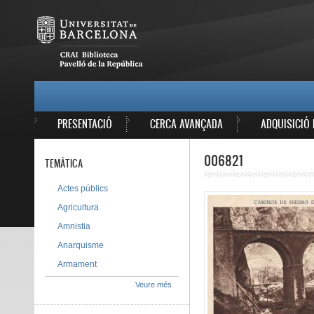
Vés al contingut
MAIN MENU
PRESENTACIÓ
CERCA AVANÇADA
ADQUISICIÓ 
006821
TEMÀTICA
Actes públics
Agricultura
Amnistia
Anarquisme
Armament
Veure més