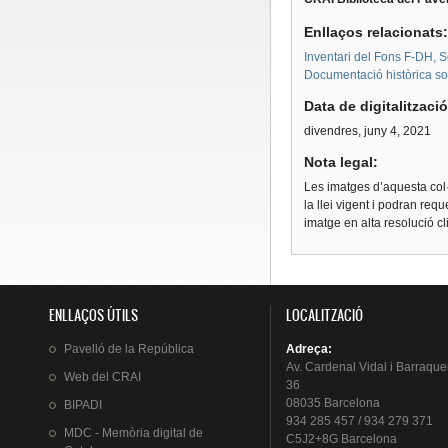
Enllaços relacionats
Inventari del Fons F-DH, S
Documentació històrica sobr
Data de digitalitzaci
divendres, juny 4, 2021
Nota legal:
Les imatges d’aquesta col·
la llei vigent i podran req
imatge en alta resolució c
ENLLAÇOS ÚTILS
LOCALITZACIÓ
Pavelló
de la
República
Adreça
:
Av.
Cardenal
Vidal i
Barraque
Web del
CRAI
36
08035 Barcelona
BIPADI
934 285 457 / 934 279 371
MDC - Memòria digital de
C5J2+8G Barcelona