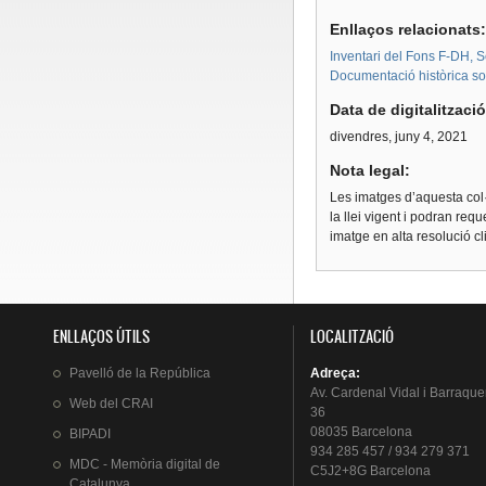
Enllaços relacionats
Inventari del Fons F-DH, S
Documentació històrica sobr
Data de digitalitzaci
divendres, juny 4, 2021
Nota legal:
Les imatges d’aquesta col·
la llei vigent i podran req
imatge en alta resolució c
ENLLAÇOS ÚTILS
LOCALITZACIÓ
Pavelló
de la
República
Adreça
:
Av.
Cardenal
Vidal i
Barraque
Web del
CRAI
36
08035 Barcelona
BIPADI
934 285 457 / 934 279 371
MDC - Memòria digital de
C5J2+8G Barcelona
Catalunya