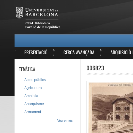
Vés al contingut
MAIN MENU
PRESENTACIÓ
CERCA AVANÇADA
ADQUISICIÓ 
006823
TEMÀTICA
Actes públics
Agricultura
Amnistia
Anarquisme
Armament
Veure més