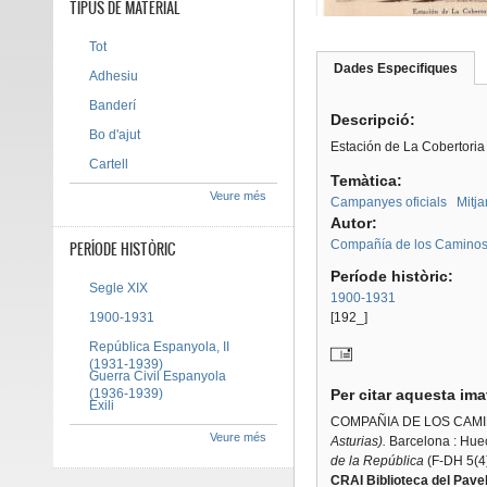
TIPUS DE MATERIAL
Tot
Dades Especifiques
(pes
Adhesiu
Tab group
activ
Banderí
Descripció:
Bo d'ajut
Estación de La Cobertoria 
Cartell
Temàtica:
Veure més
Campanyes oficials
Mitja
Autor:
Compañía de los Caminos 
PERÍODE HISTÒRIC
Període històric:
Segle XIX
1900-1931
1900-1931
[192_]
República Espanyola, II
(1931-1939)
Guerra Civil Espanyola
(1936-1939)
Per citar aquesta im
Exili
COMPAÑIA DE LOS CAMI
Veure més
Asturias).
Barcelona : Hue
de la República
(F-DH 5(4)
CRAI Biblioteca del Pavel