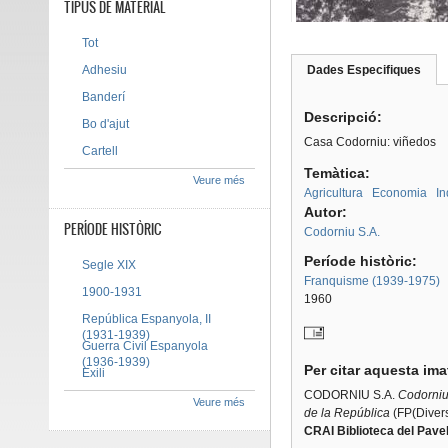
TIPUS DE MATERIAL
Tot
Adhesiu
Dades Especifiques
(pes
Tab group
activ
Banderí
Descripció:
Bo d'ajut
Casa Codorniu: viñedos
Cartell
Temàtica:
Veure més
Agricultura
Economia
In
Autor:
PERÍODE HISTÒRIC
Codorniu S.A.
Període històric:
Segle XIX
Franquisme (1939-1975)
1900-1931
1960
República Espanyola, II
(1931-1939)
Guerra Civil Espanyola
(1936-1939)
Per citar aquesta im
Exili
CODORNIU S.A.
Codorniu
Veure més
de la República
(FP(Diverso
CRAI Biblioteca del Pavel