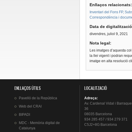
Enllaços relacionats
Inventari del Fons FP, Subs
Correspondència i docume
Data de digitalitzaci
divendres, juliol 9, 2021
Nota legal:
Les imatges d’aquesta col·
la llei vigent i podran req
imatge en alta resolució c
ENLLAÇOS ÚTILS
LOCALITZACIÓ
Pavelló
de la
República
Adreça
:
Av.
Cardenal
Vidal i
Barraque
Web del
CRAI
36
08035 Barcelona
BIPADI
934 285 457 / 934 279 371
MDC - Memòria digital de
C5J2+8G Barcelona
Catalunya