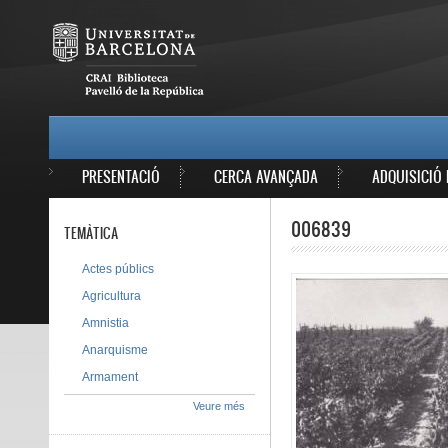
Vés al contingut
MAIN MENU
PRESENTACIÓ
CERCA AVANÇADA
ADQUISICIÓ 
006839
TEMÀTICA
Actes públics
Agricultura
Amnistia
Anarquisme
Armament
Veure més