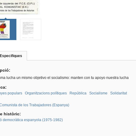
Especifiques
(pestanya
roup
activa)
ipció:
ma lucha un mismo objetivo el socialismo: manten con tu apoyo nuestra lucha
ica:
yes populars
Organitzacions polítiques
República
Socialisme
Solidaritat
:
 Comunista de los Trabajadores (Espanya)
e històric:
ió democràtica espanyola (1975-1982)