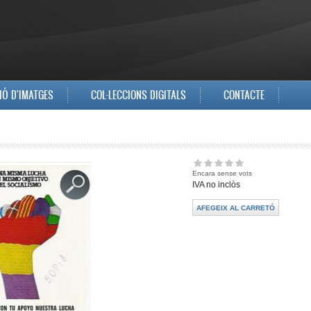
IÓ D'IMATGES
COL·LECCIONS DIGITALS
CONTACTE
Encara sense vots
IVA no inclòs