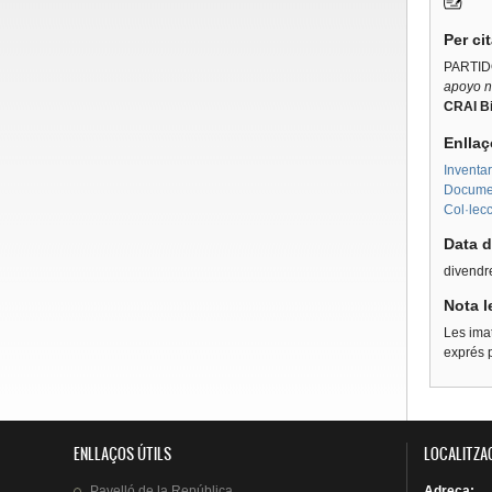
Per ci
PARTID
apoyo n
CRAI Bi
Enllaç
Inventar
Document
Col·lecc
Data d
divendre
Nota l
Les imat
exprés p
ENLLAÇOS ÚTILS
LOCALITZA
Pavelló
de la
República
Adreça
: