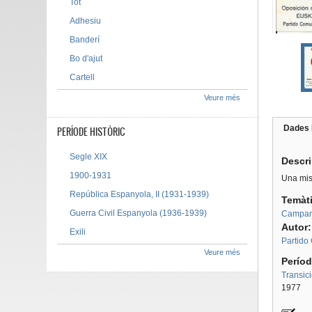
Tot
Adhesiu
Banderí
Bo d'ajut
Cartell
Veure més
Dades 
PERÍODE HISTÒRIC
Tab g
Segle XIX
Descr
1900-1931
Una mis
República Espanyola, II (1931-1939)
Temàt
Guerra Civil Espanyola (1936-1939)
Campan
Autor
Exili
Partido
Veure més
Períod
Transic
1977