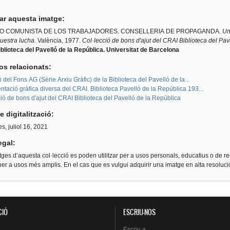
tar aquesta imatge:
O COMUNISTA DE LOS TRABAJADORES. CONSELLERIA DE PROPAGANDA.
Un
uestra lucha.
València, 1977.
Col·lecció de bons d'ajut del CRAI Biblioteca del Pav
blioteca del Pavelló de la República. Universitat de Barcelona
os relacionats:
i del Fons AG (Sèrie Arxiu Gràfic) de la Biblioteca del Pavelló de la...
ació gràfica diversa del CRAI. Biblioteca Pavelló de la República 193...
ió de bons d'ajut del CRAI Biblioteca del Pavelló de la República
e digitalització:
s, juliol 16, 2021
egal:
ges d’aquesta col·lecció es poden utilitzar per a usos personals, educatius o de re
er a usos més amplis. En el cas que es vulgui adquirir una imatge en alta resoluc
CIÓ
ESCRIU-NOS
Escriu
a