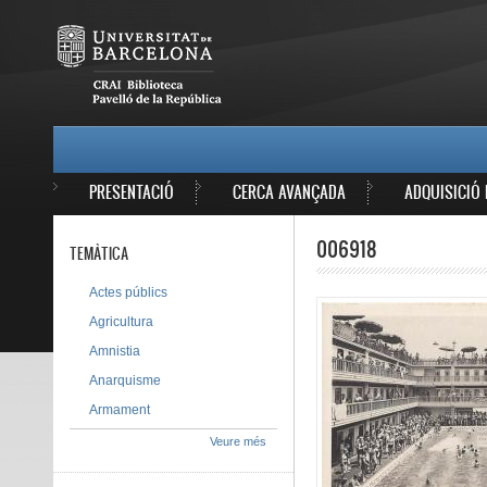
Vés al contingut
MAIN MENU
PRESENTACIÓ
CERCA AVANÇADA
ADQUISICIÓ 
006918
TEMÀTICA
Actes públics
Agricultura
Amnistia
Anarquisme
Armament
Veure més