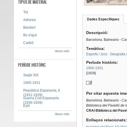
TIPUS DE MATERIAL
Tot
Dades Especifiques
(pes
Adhesiu
Tab group
activ
Banderí
Descripció:
Bo d'ajut
Barcelona. Balneario - Ca
Cartell
Temàtica:
Veure més
Esports / Jocs
Geografia 
Període històric:
PERÍODE HISTÒRIC
1900-1931
[1928]
Segle XIX
1900-1931
República Espanyola, II
Per citar aquesta im
(1931-1939)
Guerra Civil Espanyola
Barcelona. Balneario - Ca
(1936-1939)
Biblioteca del Pavelló de 
Exili
CRAI Biblioteca del Pavel
Veure més
Enllaços relacionats