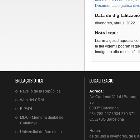
Inventari del Fons AG (Sèri
Documentació gràfica diver
Data de digitalitzaci
divendres, abril 1, 2022
Nota legal:
Les imatges d’aquesta col·
la llei vigent i podran req
imatge en alta resolució c
ENLLAÇOS ÚTILS
LOCALITZACIÓ
Pavelló
de la
República
Adreça
:
Av.
Cardenal
Vidal i
Barraque
Web del
CRAI
36
08035 Barcelona
BIPADI
934 285 457 / 934 279 371
MDC - Memòria digital de
C5J2+8G Barcelona
Catalunya
Horari
:
Universitat
de Barcelona
de
dilluns
a
divendres
, de 8 a