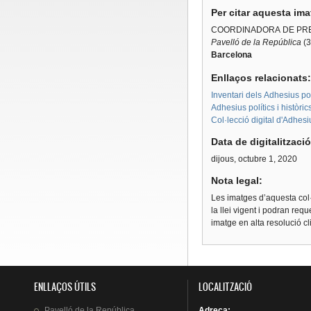
Per citar aquesta im
COORDINADORA DE PRE
Pavelló de la República
(3
Barcelona
Enllaços relacionats
Inventari dels Adhesius polí
Adhesius polítics i històri
Col·lecció digital d'Adhes
Data de digitalitzaci
dijous, octubre 1, 2020
Nota legal:
Les imatges d’aquesta col·
la llei vigent i podran req
imatge en alta resolució c
ENLLAÇOS ÚTILS
LOCALITZACIÓ
Pavelló
de la
República
Adreça
: