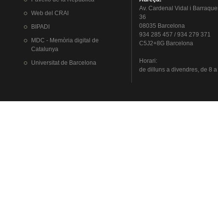
Av.
Cardenal
Vidal i
Barraque
Web del
CRAI
36
08035 Barcelona
BIPADI
934 285 457 / 934 279 371
MDC - Memòria digital de
C5J2+8G Barcelona
Catalunya
Horari
:
Universitat
de Barcelona
de
dilluns
a
divendres
, de 8 a