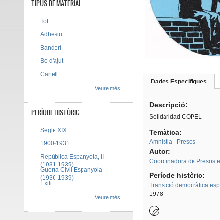
TIPUS DE MATERIAL
Tot
Adhesiu
Banderí
Bo d'ajut
Cartell
Dades Especifiques
(pes
Veure més
Tab group
activ
Descripció:
PERÍODE HISTÒRIC
Solidaridad COPEL
Segle XIX
Temàtica:
Amnistia
Presos
1900-1931
Autor:
República Espanyola, II
Coordinadora de Presos 
(1931-1939)
Guerra Civil Espanyola
Període històric:
(1936-1939)
Exili
Transició democràtica es
1978
Veure més