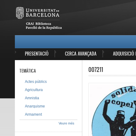
Vés al contingut
MAIN MENU
PRESENTACIÓ
CERCA AVANÇADA
ADQUISICIÓ 
007211
TEMÀTICA
Actes públics
Agricultura
Amnistia
Anarquisme
Armament
Veure més