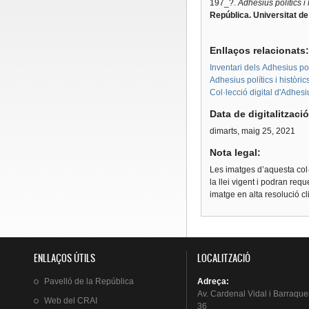
197_?.
Adhesius polítics i
República. Universitat d
Enllaços relacionats
Inventari dels Adhesius polí
Adhesius polítics i històri
Col·lecció digital d'Adhes
Data de digitalitzaci
dimarts, maig 25, 2021
Nota legal:
Les imatges d’aquesta col·
la llei vigent i podran req
imatge en alta resolució c
ENLLAÇOS ÚTILS
LOCALITZACIÓ
Pavelló
de la
República
Adreça
:
Av.
Cardenal
Vidal i
Barraque
Web del
CRAI
36