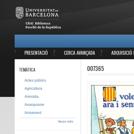
Vés al contingut
MAIN MENU
PRESENTACIÓ
CERCA AVANÇADA
ADQUISICIÓ 
007365
TEMÀTICA
Actes públics
Agricultura
Amnistia
Anarquisme
Armament
Veure més