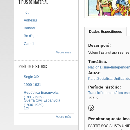
TIPUS DE MATERIAL
Tot
Adhesiu
Banderí
Dades Especifiques
(pes
Bo d'ajut
Tab group
activ
Cartell
Descripció:
Veure més
Volem l'Estatut ara i sense
Temàtica:
PERÍODE HISTÒRIC
Nacionalisme-Independen
Autor:
Segle XIX
Partit Socialista Unificat 
1900-1931
Període històric:
República Espanyola, II
Transició democràtica es
(1931-1939)
197_?
Guerra Civil Espanyola
(1936-1939)
Exili
Veure més
Per citar aquesta im
PARTIT SOCIALISTA UNI