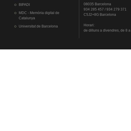
08035 Barcelona
BIPADI
934 285 457 / 934 279 371
MDC - Memòria digital de
C5J2+8G Barcelona
Catalunya
Horari
:
Universitat
de Barcelona
de
dilluns
a
divendres
, de 8 a