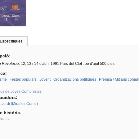
Especifiques
(pestanya
roup
activa)
ipció:
e
Revolució,
12, 13 i 14 d'abril 1991 Parc del Clot : bo d'ajut 500 ptes.
ica:
sme
Festes populars
Jovent
Organitzacions polítiques
Premsa / Mitjans comun
:
tius de Joves Comunistes
ibuïdors:
, Jordi (Miralles Conte)
e històric:
ualitat