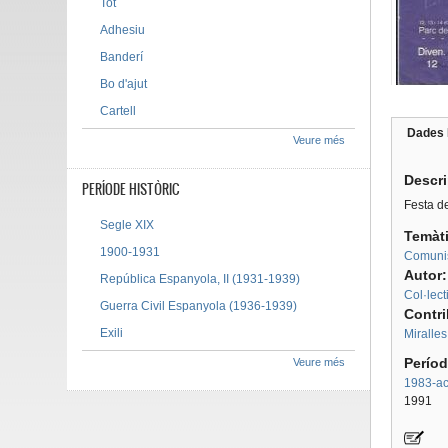
Tot
Adhesiu
Banderí
Bo d'ajut
Cartell
Dades 
Veure més
Tab g
Descr
PERÍODE HISTÒRIC
Festa d
Segle XIX
Temàt
1900-1931
Comuni
Autor
República Espanyola, II (1931-1939)
Col·lec
Guerra Civil Espanyola (1936-1939)
Contr
Exili
Miralles
Períod
Veure més
1983-act
1991