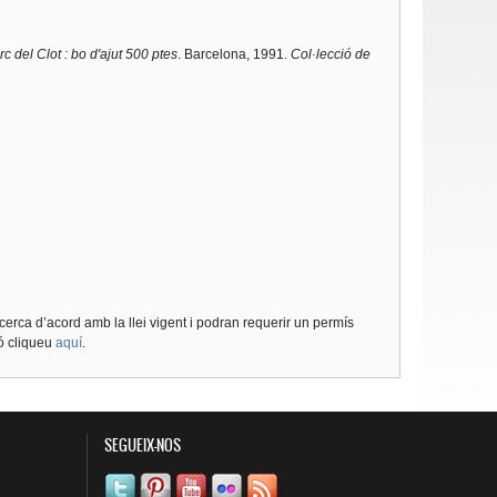
c del Clot : bo d'ajut 500 ptes
. Barcelona, 1991.
Col·lecció de
cerca d’acord amb la llei vigent i podran requerir un permís
ió cliqueu
aquí
.
SEGUEIX-NOS