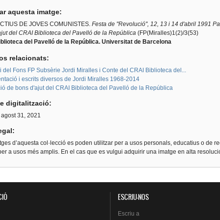
tar aquesta imatge:
CTIUS DE JOVES COMUNISTES.
Festa de "Revolució", 12, 13 i 14 d'abril 1991 Par
jut del CRAI Biblioteca del Pavelló de la República
(FP(Miralles)1(2)/3(53)
blioteca del Pavelló de la República. Universitat de Barcelona
os relacionats:
i del Fons FP Subsèrie Jordi Miralles i Conte del CRAI Biblioteca del...
tació i escrits diversos de Jordi Miralles 1968-2014
ió de bons d'ajut del CRAI Biblioteca del Pavelló de la República
e digitalització:
 agost 31, 2021
egal:
ges d’aquesta col·lecció es poden utilitzar per a usos personals, educatius o de re
er a usos més amplis. En el cas que es vulgui adquirir una imatge en alta resoluc
CIÓ
ESCRIU-NOS
Escriu
a