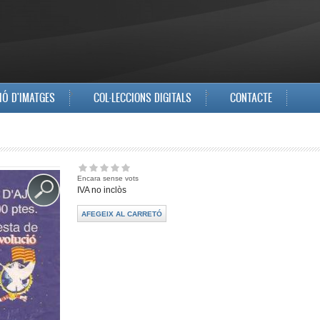
IÓ D'IMATGES
COL·LECCIONS DIGITALS
CONTACTE
Encara sense vots
IVA no inclòs