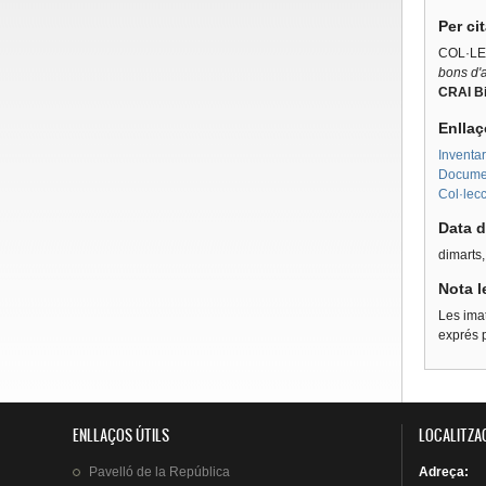
Per ci
COL·LE
bons d'a
CRAI Bi
Enllaç
Inventar
Documen
Col·lecc
Data d
dimarts,
Nota l
Les imat
exprés p
ENLLAÇOS ÚTILS
LOCALITZA
Pavelló
de la
República
Adreça
: