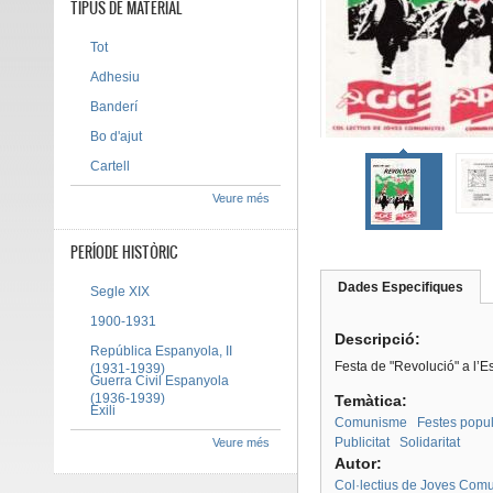
TIPUS DE MATERIAL
Tot
Adhesiu
Banderí
Bo d'ajut
Cartell
Veure més
PERÍODE HISTÒRIC
Dades Especifiques
(pes
Segle XIX
Tab group
activ
1900-1931
Descripció:
República Espanyola, II
Festa de "Revolució" a l’Es
(1931-1939)
Guerra Civil Espanyola
(1936-1939)
Temàtica:
Exili
Comunisme
Festes popu
Publicitat
Solidaritat
Veure més
Autor:
Col·lectius de Joves Comu