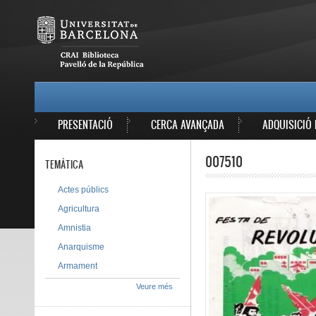
Vés al contingut
MAIN MENU
PRESENTACIÓ
CERCA AVANÇADA
ADQUISICIÓ 
007510
TEMÀTICA
Actes públics
Agricultura
Amnistia
Anarquisme
Armament
Veure més