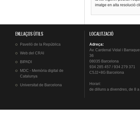
imatge en alta resolució c
ENLLAÇOS ÚTILS
LOCALITZACIÓ
Pavelló
de la
República
Adreça
:
Av.
Cardenal
Vidal i
Barraque
Web del
CRAI
36
08035 Barcelona
BIPADI
934 285 457 / 934 279 371
MDC - Memòria digital de
C5J2+8G Barcelona
Catalunya
Horari
:
Universitat
de Barcelona
de
dilluns
a
divendres
, de 8 a