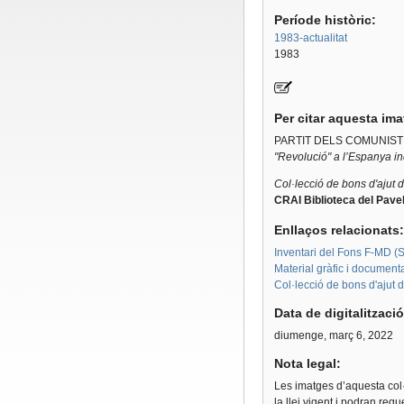
Període històric:
1983-actualitat
1983
Per citar aquesta im
PARTIT DELS COMUNIST
"Revolució" a l’Espanya ind
Col·lecció de bons d'ajut 
CRAI Biblioteca del Pavel
Enllaços relacionats
Inventari del Fons F-MD (Sè
Material gràfic i document
Col·lecció de bons d'ajut 
Data de digitalitzaci
diumenge, març 6, 2022
Nota legal:
Les imatges d’aquesta col·
la llei vigent i podran req