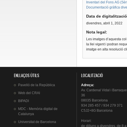
Inventari del Fons AG (Sèri
Documentació gràfica diver
Data de digitalitzaci
divendres, abril 1, 2022
Nota legal:
Les imatges d’aquesta col·
la llei vigent i podran req
imatge en alta resolució c
ENLLAÇOS ÚTILS
LOCALITZACIÓ
Pavelló
de la
República
Adreça
:
Av.
Cardenal
Vidal i
Barraque
Web del
CRAI
36
08035 Barcelona
BIPADI
934 285 457 / 934 279 371
MDC - Memòria digital de
C5J2+8G Barcelona
Catalunya
Horari
:
Universitat
de Barcelona
de
dilluns
a
divendres
, de 8 a