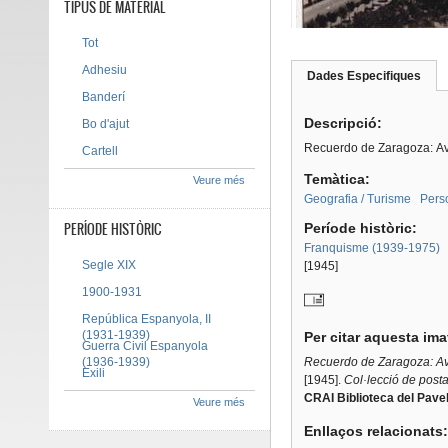
TIPUS DE MATERIAL
Tot
Adhesiu
Dades Especifiques
(pes
Tab group
activ
Banderí
Descripció:
Bo d'ajut
Recuerdo de Zaragoza: Ave
Cartell
Temàtica:
Veure més
Geografia / Turisme
Pers
PERÍODE HISTÒRIC
Període històric:
Franquisme (1939-1975)
Segle XIX
[1945]
1900-1931
República Espanyola, II
(1931-1939)
Per citar aquesta im
Guerra Civil Espanyola
(1936-1939)
Recuerdo de Zaragoza: Ave
Exili
[1945].
Col·lecció de posta
CRAI Biblioteca del Pavel
Veure més
Enllaços relacionats