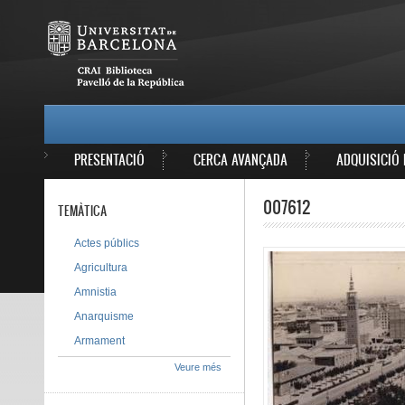
Vés al contingut
MAIN MENU
PRESENTACIÓ
CERCA AVANÇADA
ADQUISICIÓ 
007612
TEMÀTICA
Actes públics
Agricultura
Amnistia
Anarquisme
Armament
Veure més