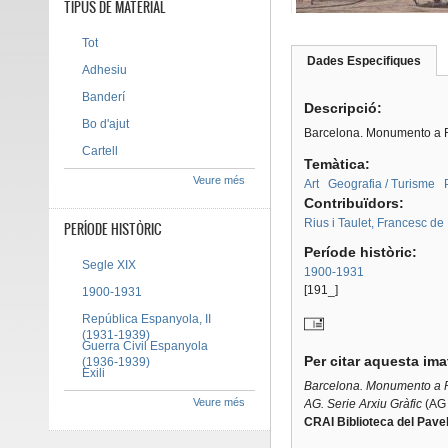
TIPUS DE MATERIAL
Tot
Dades Especifiques
(pes
Adhesiu
Tab group
activ
Banderí
Descripció:
Bo d'ajut
Barcelona. Monumento a R
Cartell
Temàtica:
Veure més
Art
Geografia / Turisme
Contribuïdors:
Rius i Taulet, Francesc d
PERÍODE HISTÒRIC
Període històric:
Segle XIX
1900-1931
[191_]
1900-1931
República Espanyola, II
(1931-1939)
Guerra Civil Espanyola
Per citar aquesta im
(1936-1939)
Exili
Barcelona. Monumento a R
Veure més
AG. Serie Arxiu Gràfic
(AG 
CRAI Biblioteca del Pavel