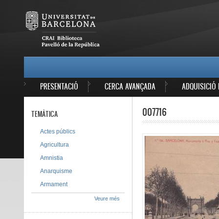
Vés al contingut
MAIN MENU
PRESENTACIÓ
CERCA AVANÇADA
ADQUISICIÓ 
007716
TEMÀTICA
Actes públics
Agricultura
Amnistia
Anarquisme
Armament
Veure més