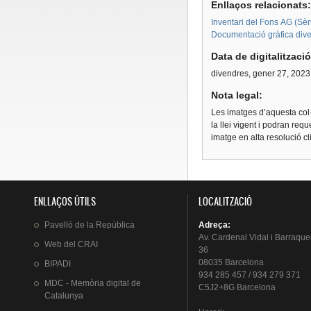
Enllaços relacionats
Inventari del Fons AG (Sèri
Documentació gràfica dive
Data de digitalitzaci
divendres, gener 27, 2023
Nota legal:
Les imatges d’aquesta col·
la llei vigent i podran req
imatge en alta resolució c
ENLLAÇOS ÚTILS
LOCALITZACIÓ
Pavelló
de la
República
Adreça
:
Av.
Cardenal
Vidal i
Barraque
Web del
CRAI
36
08035 Barcelona
BIPADI
934 285 457 / 934 279 371
MDC - Memòria digital de
C5J2+8G Barcelona
Catalunya