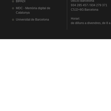
08035 Barcelona
BIPADI
934 285 457 / 934 279 371
MDC - Memòria digital de
C5J2+8G Barcelona
Catalunya
Horari
:
Universitat
de Barcelona
de
dilluns
a
divendres
, de 8 a