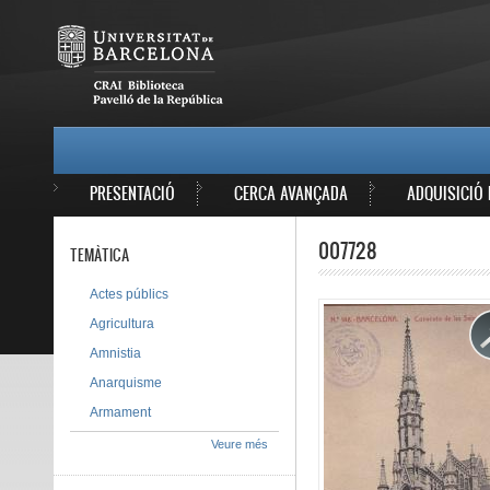
Vés al contingut
MAIN MENU
PRESENTACIÓ
CERCA AVANÇADA
ADQUISICIÓ 
007728
TEMÀTICA
Actes públics
Agricultura
Amnistia
Anarquisme
Armament
Veure més