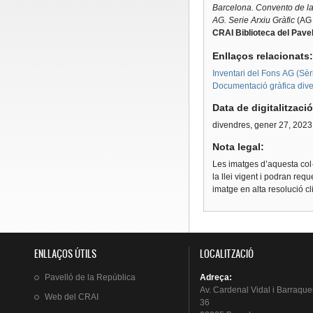
Barcelona. Convento de l
AG. Serie Arxiu Gràfic
(AG 
CRAI Biblioteca del Pavel
Enllaços relacionats
Inventari del Fons AG (Sèri
Documentació gràfica dive
Data de digitalitzaci
divendres, gener 27, 2023
Nota legal:
Les imatges d’aquesta col·
la llei vigent i podran req
imatge en alta resolució c
ENLLAÇOS ÚTILS
LOCALITZACIÓ
Pavelló
de la
República
Adreça
:
Av.
Cardenal
Vidal i
Barraque
Web del
CRAI
36