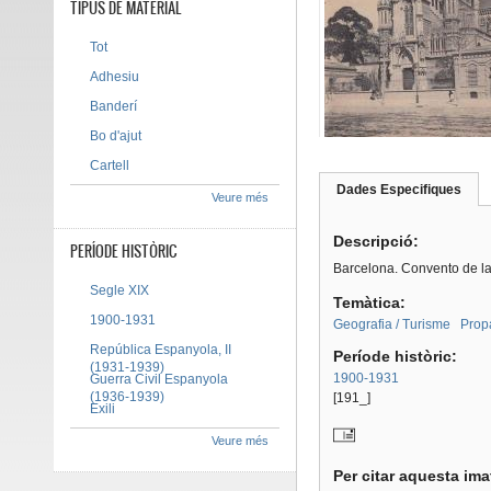
TIPUS DE MATERIAL
Tot
Adhesiu
Banderí
Bo d'ajut
Cartell
Dades Especifiques
(pes
Veure més
Tab group
activ
Descripció:
PERÍODE HISTÒRIC
Barcelona. Convento de l
Segle XIX
Temàtica:
1900-1931
Geografia / Turisme
Propa
República Espanyola, II
Període històric:
(1931-1939)
1900-1931
Guerra Civil Espanyola
(1936-1939)
[191_]
Exili
Veure més
Per citar aquesta im