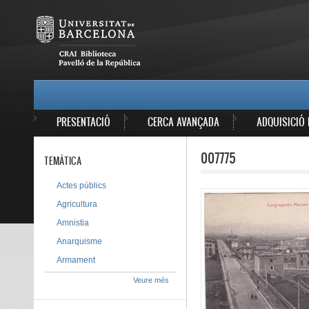
Vés al contingut
MAIN MENU
PRESENTACIÓ
CERCA AVANÇADA
ADQUISICIÓ 
007775
TEMÀTICA
Actes públics
Agricultura
Amnistia
Anarquisme
Armament
Veure més