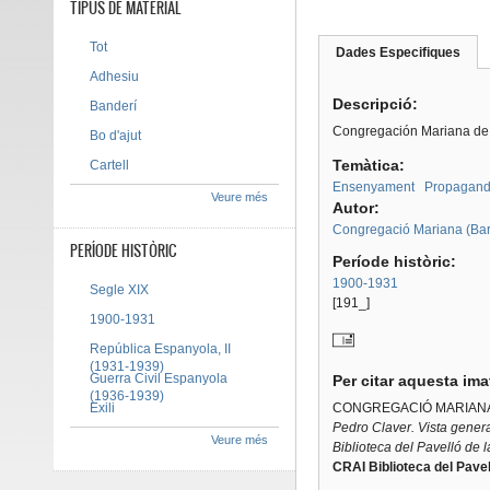
TIPUS DE MATERIAL
Tot
Dades Especifiques
(pes
Tab group
activ
Adhesiu
Descripció:
Banderí
Congregación Mariana de B
Bo d'ajut
Temàtica:
Cartell
Ensenyament
Propaganda
Veure més
Autor:
Congregació Mariana (Bar
PERÍODE HISTÒRIC
Període històric:
1900-1931
Segle XIX
[191_]
1900-1931
República Espanyola, II
(1931-1939)
Guerra Civil Espanyola
Per citar aquesta im
(1936-1939)
Exili
CONGREGACIÓ MARIANA (
Pedro Claver. Vista genera
Veure més
Biblioteca del Pavelló de 
CRAI Biblioteca del Pavel