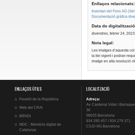
Enllaços relacionats
Inventari del Fons AG (Sèri
Documentació gràfica dive
Data de digitalitzaci
divendres, febrer 24, 2023
Nota legal:
Les imatges d’aquesta col·
la llei vigent i podran req
imatge en alta resolució c
ENLLAÇOS ÚTILS
LOCALITZACIÓ
Pavelló
de la
República
Adreça
:
Av.
Cardenal
Vidal i
Barraque
Web del
CRAI
36
08035 Barcelona
BIPADI
934 285 457 / 934 279 371
MDC - Memòria digital de
C5J2+8G Barcelona
Catalunya