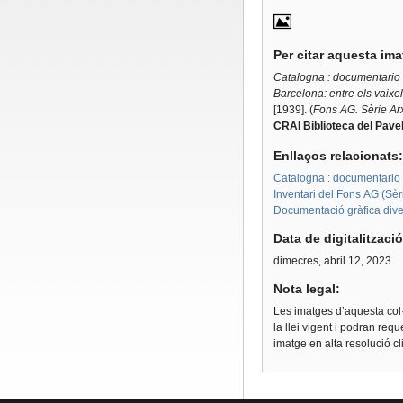
Per citar aquesta im
Catalogna : documentario f
Barcelona: entre els vaixel
[1939]. (
Fons AG. Sèrie Arx
CRAI Biblioteca del Pavel
Enllaços relacionats
Catalogna : documentario f
Inventari del Fons AG (Sèri
Documentació gràfica dive
Data de digitalitzaci
dimecres, abril 12, 2023
Nota legal:
Les imatges d’aquesta col·
la llei vigent i podran req
imatge en alta resolució c