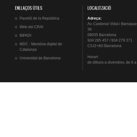
ENLLAÇOS ÚTILS
LOCALITZACIÓ
Pavelló
de la
República
Adreça
:
Av.
Cardenal
Vidal i
Barraque
Web del
CRAI
36
08035 Barcelona
BIPADI
934 285 457 / 934 279 371
MDC - Memòria digital de
C5J2+8G Barcelona
Catalunya
Horari
:
Universitat
de Barcelona
de
dilluns
a
divendres
, de 8 a