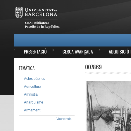
Vés al contingut
MAIN MENU
PRESENTACIÓ
CERCA AVANÇADA
ADQUISICIÓ 
007869
TEMÀTICA
Actes públics
Agricultura
Amnistia
Anarquisme
Armament
Veure més