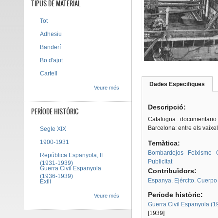
TIPUS DE MATERIAL
Tot
Adhesiu
Banderí
Bo d'ajut
Cartell
Dades Especifiques
(pes
Veure més
Tab group
activ
Descripció:
PERÍODE HISTÒRIC
Catalogna : documentario fo
Barcelona: entre els vaixel
Segle XIX
1900-1931
Temàtica:
Bombardejos
Feixisme
República Espanyola, II
Publicitat
(1931-1939)
Guerra Civil Espanyola
Contribuïdors:
(1936-1939)
Espanya. Ejército. Cuerpo 
Exili
Període històric:
Veure més
Guerra Civil Espanyola (
[1939]