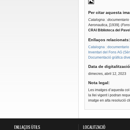
Per citar aquesta im
Catalogna : documentario fo
Aeronautica, [1939]. (
Fons 
CRAI Biblioteca del Pavel
Enllaços relacionats
Catalogna : documentario f
Inventari del Fons AG (Sèri
Documentació gràfica dive
Data de digitalitzaci
dimecres, abril 12, 2023
Nota legal:
Les imatges d’aquesta col·
la llei vigent i podran req
imatge en alta resolució c
ENLLAÇOS ÚTILS
LOCALITZACIÓ