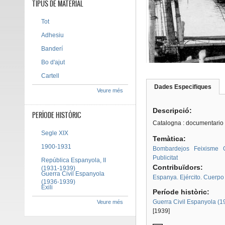
TIPUS DE MATERIAL
Tot
Adhesiu
Banderí
Bo d'ajut
Cartell
Dades Especifiques
(pes
Veure més
Tab group
activ
Descripció:
PERÍODE HISTÒRIC
Catalogna : documentario fo
Segle XIX
Temàtica:
1900-1931
Bombardejos
Feixisme
Publicitat
República Espanyola, II
Contribuïdors:
(1931-1939)
Guerra Civil Espanyola
Espanya. Ejército. Cuerpo 
(1936-1939)
Exili
Període històric:
Guerra Civil Espanyola (
Veure més
[1939]