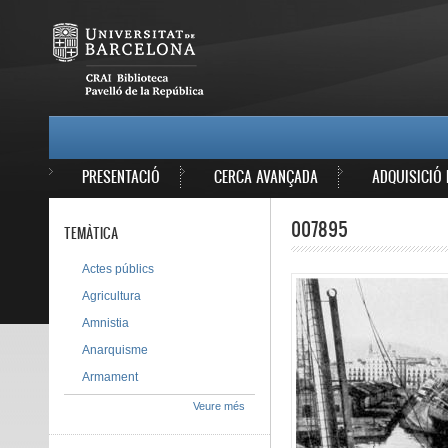
Vés al contingut
MAIN MENU
PRESENTACIÓ
CERCA AVANÇADA
ADQUISICIÓ 
007895
TEMÀTICA
Actes públics
Agricultura
Amnistia
Anarquisme
Armament
Veure més