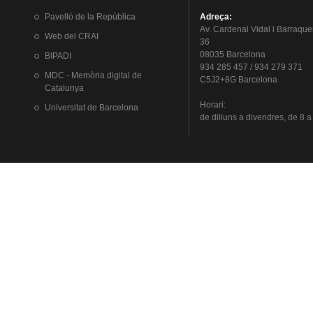
Pavelló
de la
República
Adreça
:
Av.
Cardenal
Vidal i
Barraque
Web del
CRAI
36
08035 Barcelona
BIPADI
934 285 457 / 934 279 371
MDC - Memòria digital de
C5J2+8G Barcelona
Catalunya
Horari
:
Universitat
de Barcelona
de
dilluns
a
divendres
, de 8 a