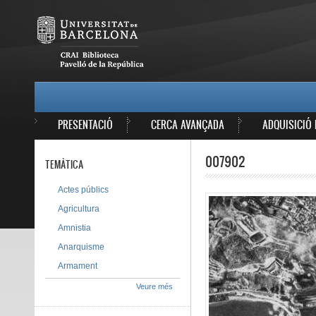
Vés al contingut
MAIN MENU
PRESENTACIÓ
CERCA AVANÇADA
ADQUISICIÓ 
007902
TEMÀTICA
Actes públics
Agricultura
Amnistia
Anarquisme
Armament
Veure més