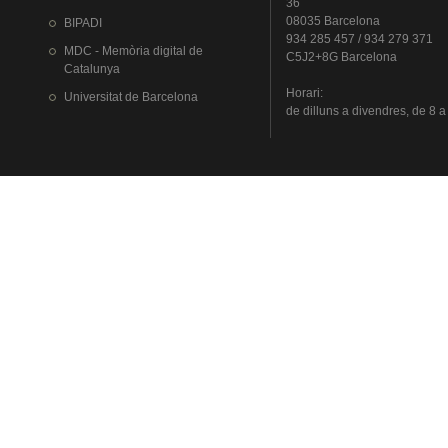
36
08035 Barcelona
BIPADI
934 285 457 / 934 279 371
MDC - Memòria digital de
C5J2+8G Barcelona
Catalunya
Horari
:
Universitat
de Barcelona
de
dilluns
a
divendres
, de 8 a