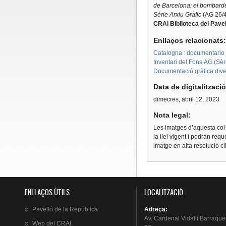
de Barcelona: el bombardei
Sèrie Arxiu Gràfic
(AG 26/4
CRAI Biblioteca del Pavel
Enllaços relacionats
Catalogna : documentario f
Inventari del Fons AG (Sèri
Documentació gràfica dive
Data de digitalitzaci
dimecres, abril 12, 2023
Nota legal:
Les imatges d’aquesta col·
la llei vigent i podran req
imatge en alta resolució c
ENLLAÇOS ÚTILS
LOCALITZACIÓ
Pavelló
de la
República
Adreça
:
Av.
Cardenal
Vidal i
Barraque
Web del
CRAI