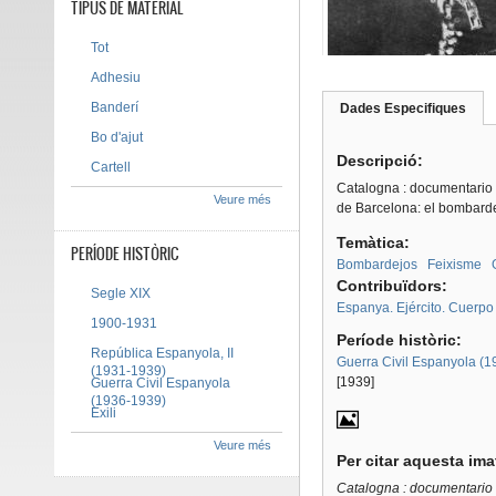
TIPUS DE MATERIAL
Tot
Adhesiu
Banderí
Dades Especifiques
(pes
Tab group
activ
Bo d'ajut
Descripció:
Cartell
Catalogna : documentario f
Veure més
de Barcelona: el bombardei
Temàtica:
PERÍODE HISTÒRIC
Bombardejos
Feixisme
Contribuïdors:
Segle XIX
Espanya. Ejército. Cuerpo 
1900-1931
Període històric:
República Espanyola, II
Guerra Civil Espanyola (
(1931-1939)
[1939]
Guerra Civil Espanyola
(1936-1939)
Exili
Veure més
Per citar aquesta im
Catalogna : documentario f