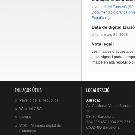
Inventari del Fons AG (Sèri
Documentació gràfica dive
España roja
Data de digitalitzaci
dilluns, maig 29, 2023
Nota legal:
Les imatges d’aquesta col·
la llei vigent i podran req
imatge en alta resolució c
ENLLAÇOS ÚTILS
LOCALITZACIÓ
Pavelló
de la
República
Adreça
:
Av.
Cardenal
Vidal i
Barraque
Web del
CRAI
36
08035 Barcelona
BIPADI
934 285 457 / 934 279 371
MDC - Memòria digital de
C5J2+8G Barcelona
Catalunya