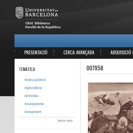
Vés al contingut
MAIN MENU
PRESENTACIÓ
CERCA AVANÇADA
ADQUISICIÓ 
007958
TEMÀTICA
Actes públics
Agricultura
Amnistia
Anarquisme
Armament
Veure més