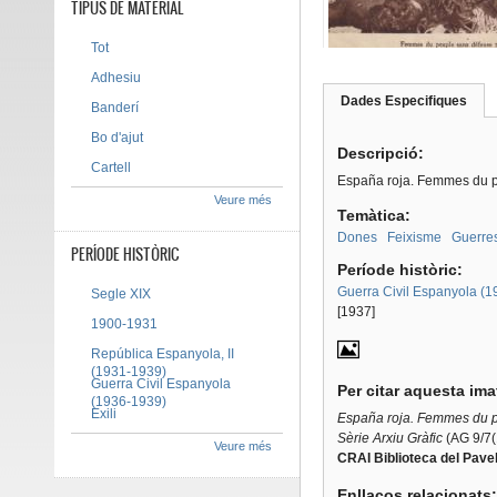
TIPUS DE MATERIAL
Tot
Adhesiu
Dades Especifiques
(pes
Banderí
Tab group
activ
Bo d'ajut
Descripció:
Cartell
España roja. Femmes du pe
Veure més
Temàtica:
Dones
Feixisme
Guerre
PERÍODE HISTÒRIC
Període històric:
Guerra Civil Espanyola (
Segle XIX
[1937]
1900-1931
República Espanyola, II
(1931-1939)
Guerra Civil Espanyola
Per citar aquesta im
(1936-1939)
Exili
España roja. Femmes du pe
Sèrie Arxiu Gràfic
(AG 9/7(
Veure més
CRAI Biblioteca del Pavel
Enllaços relacionats