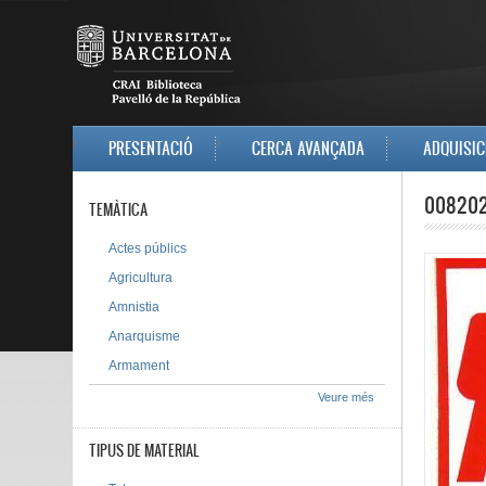
Vés al contingut
MAIN MENU
PRESENTACIÓ
CERCA AVANÇADA
ADQUISIC
00820
TEMÀTICA
Actes públics
Agricultura
Amnistia
Anarquisme
Armament
Veure més
TIPUS DE MATERIAL