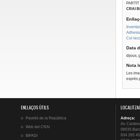
PARTIT
CRAI Bi
Enllaç
Inventar
Adhesius
Col·lecc
Data d
dijous, 
Nota l
Les imat
exprés p
ENLLAÇOS ÚTILS
LOCALITZA
Pavelló
de la
República
Adreça
:
Av.
Carden
Web del
CRAI
08035 Bar
934 285 45
BIPADI