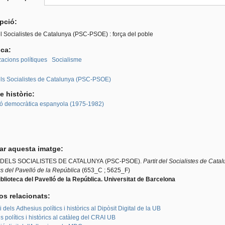
roup
activa)
ipció:
el Socialistes de Catalunya (PSC-PSOE) : força del poble
ica:
acions polítiques
Socialisme
:
dels Socialistes de Catalunya (PSC-PSOE)
e històric:
ió democràtica espanyola (1975-1982)
tar aquesta imatge:
 DELS SOCIALISTES DE CATALUNYA (PSC-PSOE).
Partit del Socialistes de Cat
ics del Pavelló de la República
(653_C ; 5625_F)
blioteca del Pavelló de la República. Universitat de Barcelona
os relacionats:
i dels Adhesius polítics i històrics al Dipòsit Digital de la UB
 polítics i històrics al catàleg del CRAI UB