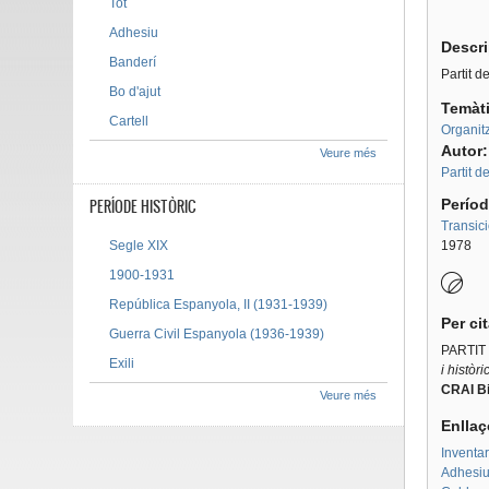
Tot
Tab g
Adhesiu
Descr
Banderí
Partit d
Bo d'ajut
Temàt
Cartell
Organitz
Autor
Veure més
Partit 
PERÍODE HISTÒRIC
Períod
Transic
Segle XIX
1978
1900-1931
República Espanyola, II (1931-1939)
Per ci
Guerra Civil Espanyola (1936-1939)
PARTIT
Exili
i històr
CRAI Bi
Veure més
Enllaç
Inventar
Adhesius