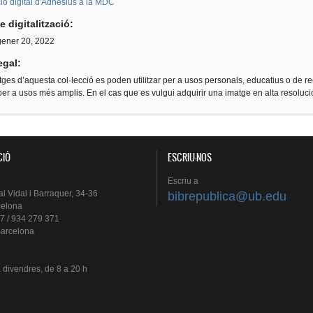
ió digital d'Adhesius a la MDC
e digitalització:
gener 20, 2022
egal:
ges d’aquesta col·lecció es poden utilitzar per a usos personals, educatius o de re
er a usos més amplis. En el cas que es vulgui adquirir una imatge en alta resoluc
CIÓ
ESCRIU-NOS
Escriu
a
al
Vidal i
Barraquer
, 34-36
bibrepublica@ub.edu
celona
7 / 934 279 371
arcelona
a
divendres
, de 8 a 20 h