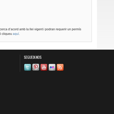
cerca d’acord amb la llei vigent i podran requerir un permís
ió cliqueu
aquí
.
SEGUEIX-NOS