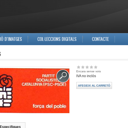
IÓ D'IMATGES
COL·LECCIONS DIGITALS
CONTACTE
6
Encara sense vots
IVA no inclòs
Especifiques
(pestanya