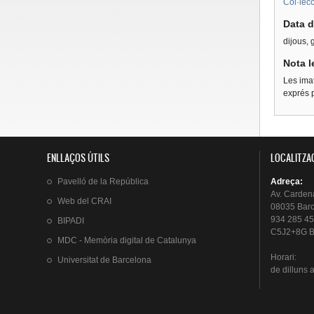
Col·lecc
Data d
dijous, 
Nota l
Les imat
exprés p
ENLLAÇOS ÚTILS
LOCALITZA
Pavelló
de la
República
Adreça
:
Av.
Carden
Web del
CRAI
08035 Bar
934 285 45
BIPADI
C5J2+8G B
MDC - Memòria digital de Catalunya
Horari
:
Universitat
de Barcelona
de
dilluns