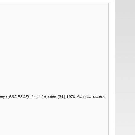
alunya (PSC-PSOE) : força del poble.
[S.l.], 1978.
Adhesius polítics