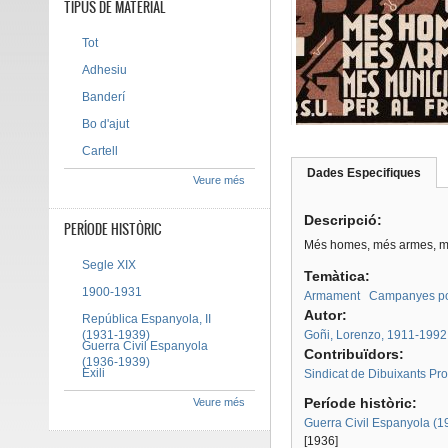
TIPUS DE MATERIAL
Tot
Adhesiu
Banderí
Bo d'ajut
Cartell
Dades Especifiques
(pes
Veure més
Tab group
activ
Descripció:
PERÍODE HISTÒRIC
Més homes, més armes, mé
Segle XIX
Temàtica:
1900-1931
Armament
Campanyes po
Autor:
República Espanyola, II
(1931-1939)
Goñi, Lorenzo, 1911-1992
Guerra Civil Espanyola
Contribuïdors:
(1936-1939)
Exili
Sindicat de Dibuixants Pro
Període històric:
Veure més
Guerra Civil Espanyola (
[1936]