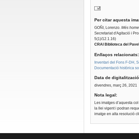
Per citar aquesta im
GOÑI, Lorenzo.
Més homes,
Secretariat d'Agitació i Pr
5(1)/12.1.16)
CRAI Biblioteca del Pavel
Enllaços relacionats
Inventari del Fons F-DH, S
Documentació històrica sobr
Data de digitalitzaci
divendres, març 26, 2021
Nota legal:
Les imatges d’aquesta col·
la llei vigent i podran req
imatge en alta resolució c