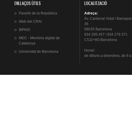
ENLLAÇOS ÚTILS
LOCALITZACIÓ
Pavelló
de la
República
Adreça
:
Av.
Cardenal
Vidal i
Barraque
Web del
CRAI
36
08035 Barcelona
BIPADI
934 285 457 / 934 279 371
MDC - Memòria digital de
C5J2+8G Barcelona
Catalunya
Horari
:
Universitat
de Barcelona
de
dilluns
a
divendres
, de 8 a