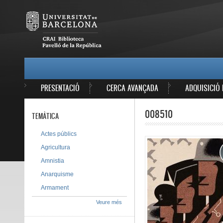
Vés al contingut
MAIN MENU
PRESENTACIÓ
CERCA AVANÇADA
ADQUISICIÓ 
008510
TEMÀTICA
Actes públics
Agricultura
Amnistia
Anarquisme
Armament
Veure més