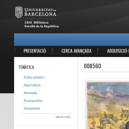
Vés al contingut
MAIN MENU
PRESENTACIÓ
CERCA AVANÇADA
ADQUISICIÓ 
008560
TEMÀTICA
Actes públics
Agricultura
Amnistia
Anarquisme
Armament
Veure més