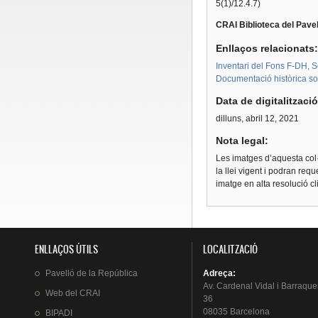
5(1)/12.4.7)
CRAI Biblioteca del Pavel
Enllaços relacionats
Inventari del Fons F-DH, S
Documentació històrica sobr
Data de digitalitzaci
dilluns, abril 12, 2021
Nota legal:
Les imatges d’aquesta col·
la llei vigent i podran req
imatge en alta resolució c
ENLLAÇOS ÚTILS
LOCALITZACIÓ
Pavelló
de la
República
Adreça
:
Av.
Cardenal
Vidal i
Barraque
Web del
CRAI
36
08035 Barcelona
BIPADI