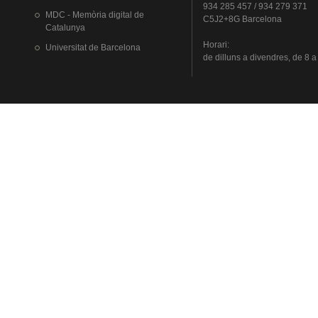
934 285 457 / 934 279 371
MDC - Memòria digital de
C5J2+8G Barcelona
Catalunya
Horari
:
Universitat
de Barcelona
de
dilluns
a
divendres
, de 8 a