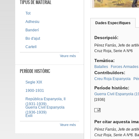
TIPUS DE MATERIAL
Tot
Adhesiu
Dades Especifiques
(pes
Tab group
activ
Banderí
Descripció:
Bo d'ajut
Pérez Farrás, Jefe de artil
Cartell
Cruz Roja, Serie A Nº6
Veure més
Temàtica:
Batalles
Forces Armades
PERÍODE HISTÒRIC
Contribuïdors:
Creu Roja Espanyola
Pér
Segle XIX
Període històric:
1900-1931
Guerra Civil Espanyola (
República Espanyola, II
[1936]
(1931-1939)
Guerra Civil Espanyola
(1936-1939)
Exili
Per citar aquesta im
Veure més
Pérez Farrás, Jefe de artil
Cruz Roja, Serie A Nº6.
Bar