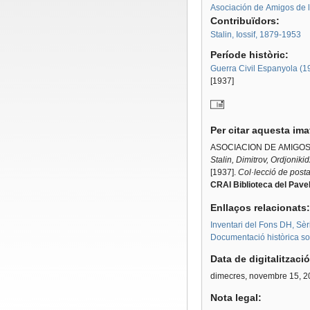
Asociación de Amigos de l
Contribuïdors:
Stalin, Iossif, 1879-1953
Període històric:
Guerra Civil Espanyola (
[1937]
Per citar aquesta im
ASOCIACION DE AMIGOS
Stalin, Dimitrov, Ordjoniki
[1937].
Col·lecció de posta
CRAI Biblioteca del Pavel
Enllaços relacionats
Inventari del Fons DH, Sèr
Documentació històrica sobr
Data de digitalitzaci
dimecres, novembre 15, 2
Nota legal: