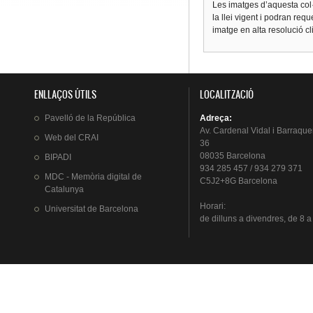
Les imatges d’aquesta col·
la llei vigent i podran req
imatge en alta resolució c
ENLLAÇOS ÚTILS
LOCALITZACIÓ
Pavelló
de la
República
Adreça
:
Av.
Cardenal
Vidal i
Barraque
Web del
CRAI
36
08035 Barcelona
BIPADI
934 285 457 / 934 279 371
MDC - Memòria digital de
C5J2+8G Barcelona
Catalunya
Horari
:
Universitat
de Barcelona
de
dilluns
a
divendres
, de 8 a