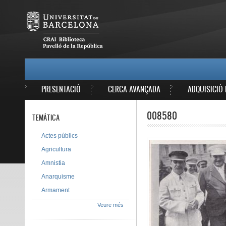
Vés al contingut
MAIN MENU
PRESENTACIÓ
CERCA AVANÇADA
ADQUISICIÓ 
008580
TEMÀTICA
Actes públics
Agricultura
Amnistia
Anarquisme
Armament
Veure més