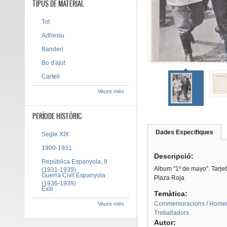
TIPUS DE MATERIAL
Tot
Adhesiu
Banderí
Bo d'ajut
Cartell
Veure més
PERÍODE HISTÒRIC
Dades Especifiques
(pes
Segle XIX
Tab group
activ
1900-1931
Descripció:
República Espanyola, II
Album "1º de mayo". Tarjeta
(1931-1939)
Guerra Civil Espanyola
Plaza Roja
(1936-1939)
Exili
Temàtica:
Commemoracions / Home
Veure més
Treballadors
Autor: