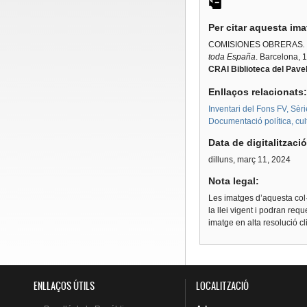
Per citar aquesta im
COMISIONES OBRERAS
.
toda España
. Barcelona, 
CRAI Biblioteca del Pavel
Enllaços relacionats
Inventari del Fons FV, Sèri
Documentació política, cultu
Data de digitalitzaci
dilluns, març 11, 2024
Nota legal:
Les imatges d’aquesta col·
la llei vigent i podran req
imatge en alta resolució c
ENLLAÇOS ÚTILS
LOCALITZACIÓ