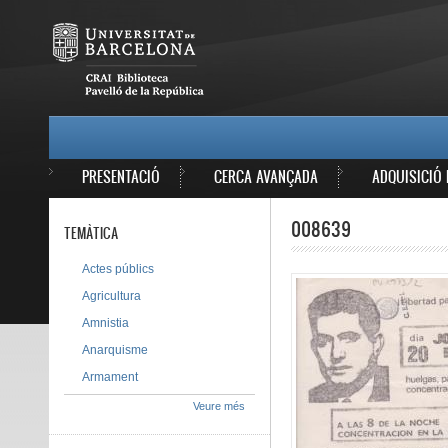
Vés al contingut
MAIN MENU
PRESENTACIÓ
CERCA AVANÇADA
ADQUISICIÓ 
008639
TEMÀTICA
Actes públics
Agricultura
Amnistia
Anarquisme
Armament
Veure més