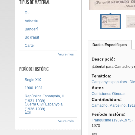
TIPUS DE MATERIAL
Tot
Adhesiu
Banderí
Bo d'ajut
Dades Especifiques
(pes
Cartell
Tab group
activ
Veure més
Descripció:
¡Libertat para Camacho y 
PERÍODE HISTÒRIC
Temàtica:
Segle XIX
Campanyes populars
Dic
Autor:
1900-1931
Comisiones Obreras
República Espanyola, II
Contribuïdors:
(1931-1939)
Guerra Civil Espanyola
Camacho, Marcelino, 191
(1936-1939)
Exili
Període històric:
Franquisme (1939-1975)
Veure més
1973