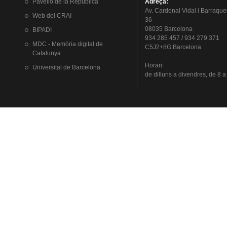
Pavelló
de la
República
Adreça
:
Av.
Cardenal
Vidal i
Barraque
Web del
CRAI
36
08035 Barcelona
BIPADI
934 285 457 / 934 279 371
MDC - Memòria digital de
C5J2+8G Barcelona
Catalunya
Horari
:
Universitat
de Barcelona
de
dilluns
a
divendres
, de 8 a