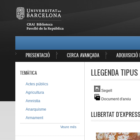
Vés al contingut
MAIN MENU
PRESENTACIÓ
CERCA AVANÇADA
ADQUISICIÓ 
LLEGENDA TIPUS 
TEMÀTICA
Actes públics
Segell
Agricultura
Document d'arxiu
Amnistia
Anarquisme
LLIBERTAT D'EXPRES
Armament
Veure més