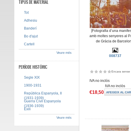
TIPUS DE MATERIAL
Tot
Adhesiu
Banderí
[Fotografia d’una manife
amb moltes senyeres al P
Bo d'ajut
de Gràcia de Barcelo
Cartell
Veure més
008737
PERÍODE HISTÒRIC
Encara sense 
Segle XIX
IVA no inclòs
1900-1931
IVA no inclòs
€18,50
República Espanyola, II
(1931-1939)
Guerra Civil Espanyola
(1936-1939)
Exili
Veure més