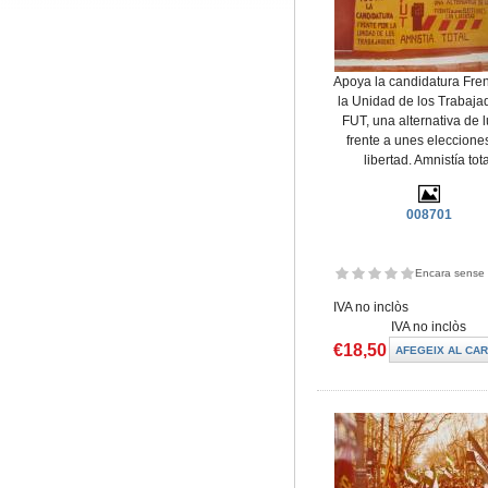
Apoya la candidatura Fren
la Unidad de los Trabaja
FUT, una alternativa de 
frente a unes eleccione
libertad. Amnistía tot
008701
Encara sense 
IVA no inclòs
IVA no inclòs
€18,50