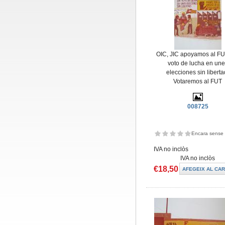
OIC, JIC apoyamos al FU
voto de lucha en un
elecciones sin liberta
Votaremos al FUT
008725
Encara sense 
IVA no inclòs
IVA no inclòs
€18,50