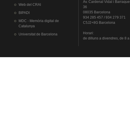
Av.
Cardenal
Vidal i
Barraque
Web del
CRAI
36
08035 Barcelona
BIPADI
934 285 457 / 934 279 371
MDC - Memòria digital de
C5J2+8G Barcelona
Catalunya
Horari
:
Universitat
de Barcelona
de
dilluns
a
divendres
, de 8 a