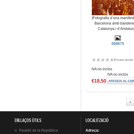
[Fotografia d’una manifes
Barcelona amb bandere
Catalunya i d’Andalus
008675
Encara sense 
IVA no inclòs
IVA no inclòs
€18,50
Pàgines
1
ENLLAÇOS ÚTILS
LOCALITZACIÓ
Pavelló
de la
República
Adreça
: