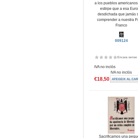
a los pueblos americanos
estirpe que a esa Eur
desdichada que jamás 
comprender a nuestra Pa
Franco
009124
Encara sense 
IVA no inclòs
IVA no inclòs
€18,50
Sacrificamos una peq