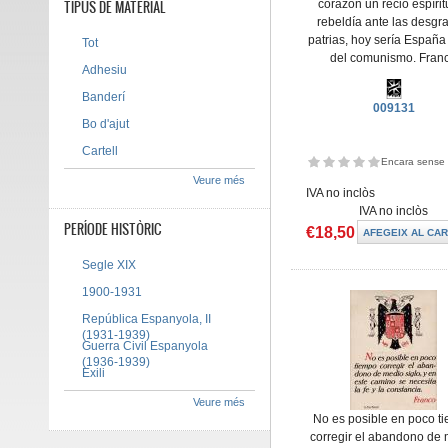
TIPUS DE MATERIAL
corazón un recio espírit
rebeldía ante las desgr
patrias, hoy sería España
Tot
del comunismo. Fran
Adhesiu
Banderí
009131
Bo d'ajut
Cartell
Encara sense 
Veure més
IVA no inclòs
IVA no inclòs
PERÍODE HISTÒRIC
€18,50
Segle XIX
1900-1931
República Espanyola, II
(1931-1939)
Guerra Civil Espanyola
(1936-1939)
Exili
Veure més
No es posible en poco t
corregir el abandono de