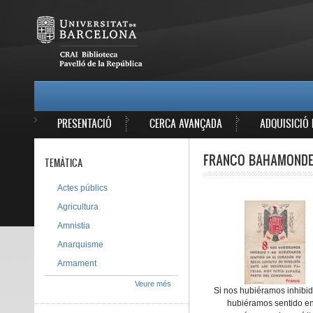
Vés al contingut
MAIN MENU
PRESENTACIÓ
CERCA AVANÇADA
ADQUISICIÓ 
FRANCO BAHAMONDE,
TEMÀTICA
Actes públics
Agricultura
Amnistia
Anarquisme
Armament
Veure més
Si nos hubiéramos inhibid
hubiéramos sentido en