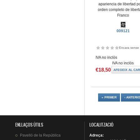
apariencia de libertad p
orden completo de libert
Franco
009121
Encara sense 
IVA no inclòs
IVA no inclòs
€18,50
Pàgines
« PRIMER
‹ ANTERI
ENLLAÇOS ÚTILS
LOCALITZACIÓ
Pavelló
de la
República
Adreça
: