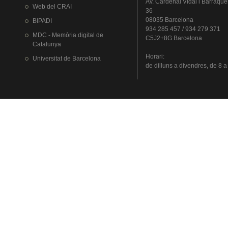
Av.
Cardenal
Vidal i
Barraque
Web del
CRAI
36
08035 Barcelona
BIPADI
934 285 457 / 934 279 371
MDC - Memòria digital de
C5J2+8G Barcelona
Catalunya
Horari
:
Universitat
de Barcelona
de
dilluns
a
divendres
, de 8 a