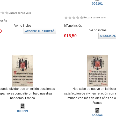
009101
Encara sense vots
Encara sense vots
inclòs
IVA no inclòs
IVA no inclòs
IVA no inclòs
0
€18,50
puede olvidar que un millón doscientos
Nos cabe de nuevo en la histor
espanyoles combatieron bajo nuestras
satisfacción de vivir en relación con e
banderas. Franco
mundo con más de diez años de a
Franco
009099
009098