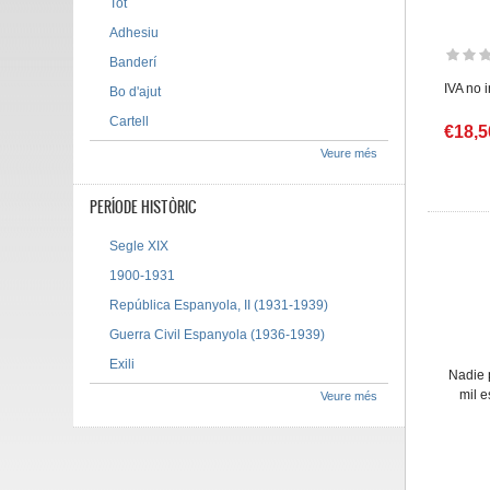
Tot
Adhesiu
Banderí
IVA no 
Bo d'ajut
Cartell
€18,5
Veure més
PERÍODE HISTÒRIC
Segle XIX
1900-1931
República Espanyola, II (1931-1939)
Guerra Civil Espanyola (1936-1939)
Exili
Nadie 
mil 
Veure més