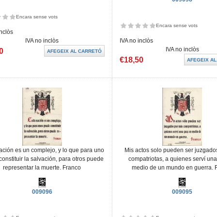
Encara sense vots
Encara sense vots
inclòs
IVA no inclòs
IVA no inclòs
IVA no inclòs
0
€18,50
ción es un complejo, y lo que para uno
Mis actos solo pueden ser juzgado
onstituir la salvación, para otros puede
compatriotas, a quienes serví un
representar la muerte. Franco
medio de un mundo en guerra. 
009096
009095