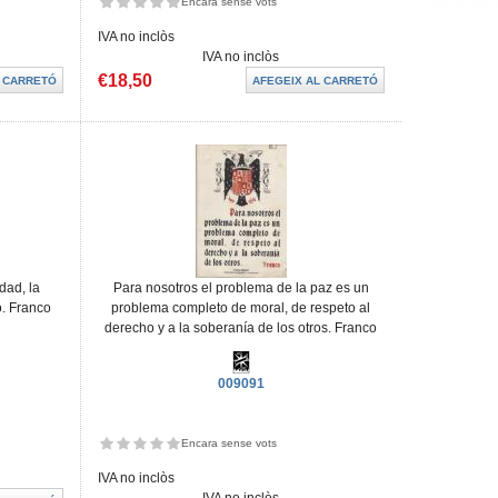
Encara sense vots
IVA no inclòs
IVA no inclòs
€18,50
dad, la
Para nosotros el problema de la paz es un
o. Franco
problema completo de moral, de respeto al
derecho y a la soberanía de los otros. Franco
009091
Encara sense vots
IVA no inclòs