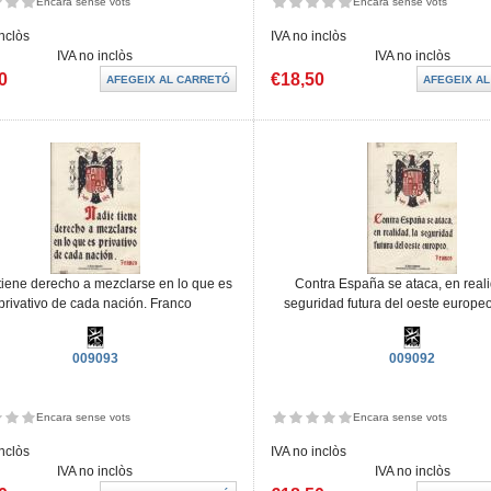
Encara sense vots
Encara sense vots
inclòs
IVA no inclòs
IVA no inclòs
IVA no inclòs
0
€18,50
tiene derecho a mezclarse en lo que es
Contra España se ataca, en reali
privativo de cada nación. Franco
seguridad futura del oeste europe
009093
009092
Encara sense vots
Encara sense vots
inclòs
IVA no inclòs
IVA no inclòs
IVA no inclòs