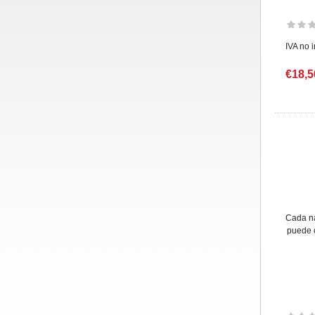
IVA no 
€18,5
Cada na
puede c