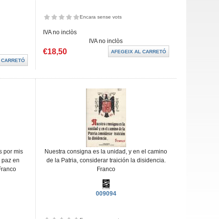
Encara sense vots
IVA no inclòs
IVA no inclòs
€18,50
s por mis
Nuestra consigna es la unidad, y en el camino
a paz en
de la Patria, considerar traición la disidencia.
Franco
Franco
009094