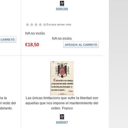
009100
Encara sense vots
IVA no inclòs
IVA no inclòs
€18,50
ia la
Las únicas limitacions que sufre la libertad son
l resto del
aquellas que nos impone el mantenimiento del
delanto.
orden. Franco
009097