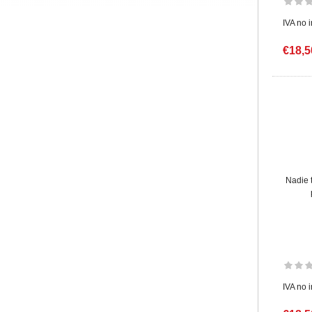
IVA no 
€18,5
Nadie 
IVA no 